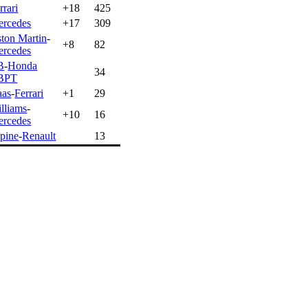
rrari
+18
425
rcedes
+17
309
ton Martin
-
+8
82
rcedes
B
-
Honda
34
BPT
aas
-
Ferrari
+1
29
lliams
-
+10
16
rcedes
pine
-
Renault
13