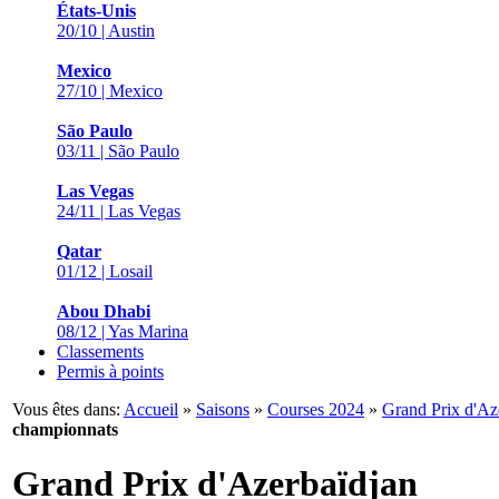
États-Unis
20/10 | Austin
Mexico
27/10 | Mexico
São Paulo
03/11 | São Paulo
Las Vegas
24/11 | Las Vegas
Qatar
01/12 | Losail
Abou Dhabi
08/12 | Yas Marina
Classements
Permis à points
Vous êtes dans:
Accueil
»
Saisons
»
Courses 2024
»
Grand Prix d'Az
championnats
Grand Prix d'Azerbaïdjan