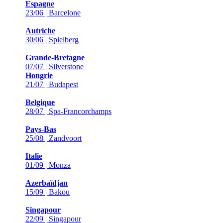
Espagne
23/06 | Barcelone
Autriche
30/06 | Spielberg
Grande-Bretagne
07/07 | Silverstone
Hongrie
21/07 | Budapest
Belgique
28/07 | Spa-Francorchamps
Pays-Bas
25/08 | Zandvoort
Italie
01/09 | Monza
Azerbaïdjan
15/09 | Bakou
Singapour
22/09 | Singapour