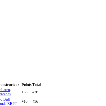
onstructeur
Points
Total
cLaren
-
+38
476
rcedes
d Bull
-
+10
456
onda RBPT