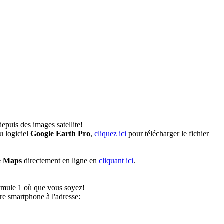
epuis des images satellite!
u logiciel
Google Earth Pro
,
cliquez ici
pour télécharger le fichier
e Maps
directement en ligne en
cliquant ici
.
ormule 1 où que vous soyez!
e smartphone à l'adresse: