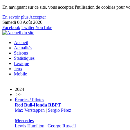
En naviguant sur ce site, vous acceptez l'utilisation de cookies pour vo
En savoir plus
Accepter
Samedi 08 Août 2026
Facebook
Twitter
YouTube
Accueil
Actualités
Saisons
Statistiques
Lexique
Jeux
Mobile
2024
>>
Écuries / Pilotes
Red Bull-Honda RBPT
Max Verstappen
|
Sergio Pérez
Mercedes
Lewis Hamilton
|
George Russell