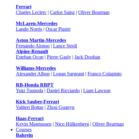
Ferrari
Charles Leclerc
|
Carlos Sainz
|
Oliver Bearman
McLaren-Mercedes
Lando Norris
|
Oscar Piastri
Aston Martin-Mercedes
Fernando Alonso
|
Lance Stroll
Alpine-Renault
Esteban Ocon
|
Pierre Gasly
|
Jack Doohan
Williams-Mercedes
Alexander Albon
|
Logan Sargeant
|
Franco Colapinto
RB-Honda RBPT
Yuki Tsunoda
|
Daniel Ricciardo
|
Liam Lawson
Kick Sauber-Ferrari
Valtteri Bottas
|
Zhou Guanyu
Haas-Ferrari
Kevin Magnussen
|
Nico Hülkenberg
|
Oliver Bearman
Courses
Bahreïn