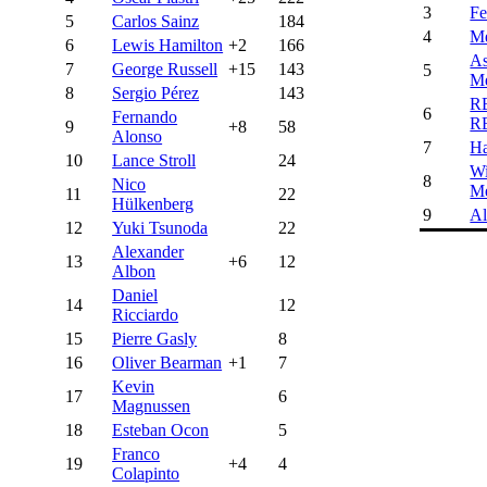
3
Fe
5
Carlos Sainz
184
4
Me
6
Lewis Hamilton
+2
166
As
7
George Russell
+15
143
5
Me
8
Sergio Pérez
143
R
6
Fernando
R
9
+8
58
Alonso
7
H
10
Lance Stroll
24
Wi
8
Nico
Me
11
22
Hülkenberg
9
Al
12
Yuki Tsunoda
22
Alexander
13
+6
12
Albon
Daniel
14
12
Ricciardo
15
Pierre Gasly
8
16
Oliver Bearman
+1
7
Kevin
17
6
Magnussen
18
Esteban Ocon
5
Franco
19
+4
4
Colapinto