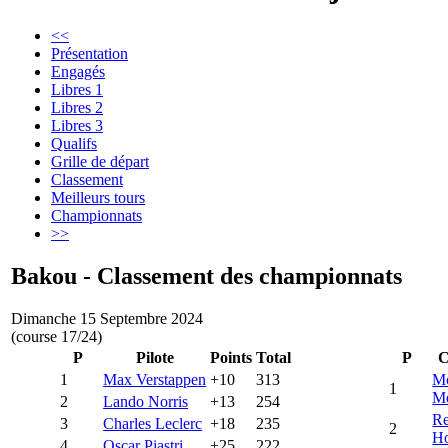
<<
Présentation
Engagés
Libres 1
Libres 2
Libres 3
Qualifs
Grille de départ
Classement
Meilleurs tours
Championnats
>>
Bakou - Classement des championnats
Dimanche 15 Septembre 2024
(course 17/24)
P
Pilote
Points
Total
P
C
1
Max Verstappen
+10
313
M
1
Me
2
Lando Norris
+13
254
Re
3
Charles Leclerc
+18
235
2
H
4
Oscar Piastri
+25
222