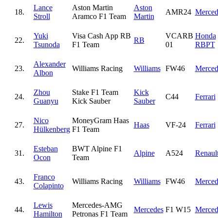
Lance
Aston Martin
Aston
18.
AMR24
Merced
Stroll
Aramco F1 Team
Martin
Yuki
Visa Cash App RB
VCARB
Honda
22.
RB
Tsunoda
F1 Team
01
RBPT
Alexander
23.
Williams Racing
Williams
FW46
Merced
Albon
Zhou
Stake F1 Team
Kick
24.
C44
Ferrari
Guanyu
Kick Sauber
Sauber
Nico
MoneyGram Haas
27.
Haas
VF-24
Ferrari
Hülkenberg
F1 Team
Esteban
BWT Alpine F1
31.
Alpine
A524
Renaul
Ocon
Team
Franco
43.
Williams Racing
Williams
FW46
Merced
Colapinto
Lewis
Mercedes-AMG
44.
Mercedes
F1 W15
Merced
Hamilton
Petronas F1 Team