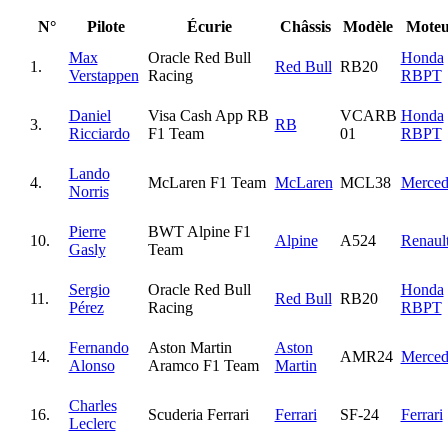
N°
Pilote
Écurie
Châssis
Modèle
Moteu
Max
Oracle Red Bull
Honda
1.
Red Bull
RB20
Verstappen
Racing
RBPT
Daniel
Visa Cash App RB
VCARB
Honda
3.
RB
Ricciardo
F1 Team
01
RBPT
Lando
4.
McLaren F1 Team
McLaren
MCL38
Merced
Norris
Pierre
BWT Alpine F1
10.
Alpine
A524
Renaul
Gasly
Team
Sergio
Oracle Red Bull
Honda
11.
Red Bull
RB20
Pérez
Racing
RBPT
Fernando
Aston Martin
Aston
14.
AMR24
Merced
Alonso
Aramco F1 Team
Martin
Charles
16.
Scuderia Ferrari
Ferrari
SF-24
Ferrari
Leclerc