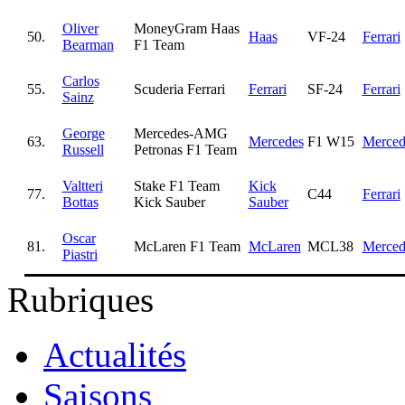
Oliver
MoneyGram Haas
50.
Haas
VF-24
Ferrari
Bearman
F1 Team
Carlos
55.
Scuderia Ferrari
Ferrari
SF-24
Ferrari
Sainz
George
Mercedes-AMG
63.
Mercedes
F1 W15
Merced
Russell
Petronas F1 Team
Valtteri
Stake F1 Team
Kick
77.
C44
Ferrari
Bottas
Kick Sauber
Sauber
Oscar
81.
McLaren F1 Team
McLaren
MCL38
Merced
Piastri
Rubriques
Actualités
Saisons