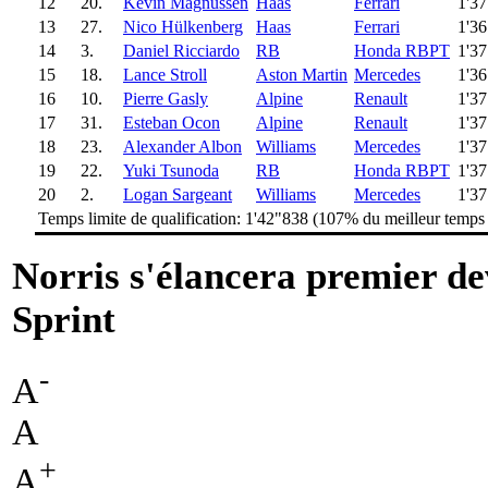
12
20.
Kevin Magnussen
Haas
Ferrari
1'3
13
27.
Nico Hülkenberg
Haas
Ferrari
1'3
14
3.
Daniel Ricciardo
RB
Honda RBPT
1'3
15
18.
Lance Stroll
Aston Martin
Mercedes
1'3
16
10.
Pierre Gasly
Alpine
Renault
1'3
17
31.
Esteban Ocon
Alpine
Renault
1'3
18
23.
Alexander Albon
Williams
Mercedes
1'3
19
22.
Yuki Tsunoda
RB
Honda RBPT
1'3
20
2.
Logan Sargeant
Williams
Mercedes
1'3
Temps limite de qualification: 1'42"838 (107% du meilleur temp
Norris s'élancera premier d
Sprint
-
A
A
+
A