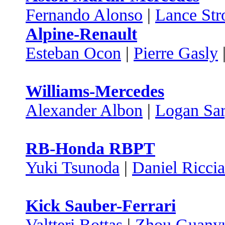
Fernando Alonso
|
Lance Stro
Alpine-Renault
Esteban Ocon
|
Pierre Gasly
Williams-Mercedes
Alexander Albon
|
Logan Sar
RB-Honda RBPT
Yuki Tsunoda
|
Daniel Ricci
Kick Sauber-Ferrari
Valtteri Bottas
|
Zhou Guany