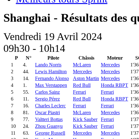
Shanghai - Résultats des q
Vendredi 19 Avril 2024
09h30 - 10h14
P
N°
Pilote
Châssis
Moteur
S
1
4.
Lando Norris
McLaren
Mercedes
1'3
2
44.
Lewis Hamilton
Mercedes
Mercedes
1'3
3
14.
Fernando Alonso
Aston Martin
Mercedes
1'3
4
1.
Max Verstappen
Red Bull
Honda RBPT
1'3
5
55.
Carlos Sainz
Ferrari
Ferrari
1'3
6
11.
Sergio Pérez
Red Bull
Honda RBPT
1'3
7
16.
Charles Leclerc
Ferrari
Ferrari
1'3
8
81.
Oscar Piastri
McLaren
Mercedes
1'3
9
77.
Valtteri Bottas
Kick Sauber
Ferrari
1'3
10
24.
Zhou Guanyu
Kick Sauber
Ferrari
1'3
11
63.
George Russell
Mercedes
Mercedes
1'3