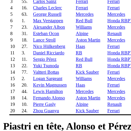
3
55.
Carlos Sainz
Ferrari
Ferrari
4
16.
Charles Leclerc
Ferrari
Ferrari
5
63.
George Russell
Mercedes
Mercedes
6
1.
Max Verstappen
Red Bull
Honda RBP
7
23.
Alexander Albon
Williams
Mercedes
8
31.
Esteban Ocon
Alpine
Renault
9
18.
Lance Stroll
Aston Martin
Mercedes
10
27.
Nico Hülkenberg
Haas
Ferrari
11
3.
Daniel Ricciardo
RB
Honda RBP
12
11.
Sergio Pérez
Red Bull
Honda RBP
13
22.
Yuki Tsunoda
RB
Honda RBP
14
77.
Valtteri Bottas
Kick Sauber
Ferrari
15
2.
Logan Sargeant
Williams
Mercedes
16
20.
Kevin Magnussen
Haas
Ferrari
17
44.
Lewis Hamilton
Mercedes
Mercedes
18
14.
Fernando Alonso
Aston Martin
Mercedes
19
10.
Pierre Gasly
Alpine
Renault
20
24.
Zhou Guanyu
Kick Sauber
Ferrari
Piastri en tête, Alonso et Pére