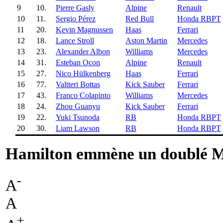
9
10.
Pierre Gasly
Alpine
Renault
10
11.
Sergio Pérez
Red Bull
Honda RBPT
11
20.
Kevin Magnussen
Haas
Ferrari
12
18.
Lance Stroll
Aston Martin
Mercedes
13
23.
Alexander Albon
Williams
Mercedes
14
31.
Esteban Ocon
Alpine
Renault
15
27.
Nico Hülkenberg
Haas
Ferrari
16
77.
Valtteri Bottas
Kick Sauber
Ferrari
17
43.
Franco Colapinto
Williams
Mercedes
18
24.
Zhou Guanyu
Kick Sauber
Ferrari
19
22.
Yuki Tsunoda
RB
Honda RBPT
20
30.
Liam Lawson
RB
Honda RBPT
Hamilton emmène un doublé M
-
A
A
+