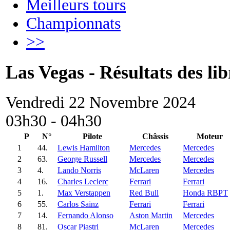
Meilleurs tours
Championnats
>>
Las Vegas - Résultats des lib
Vendredi 22 Novembre 2024
03h30 - 04h30
P
N°
Pilote
Châssis
Moteur
1
44.
Lewis Hamilton
Mercedes
Mercedes
2
63.
George Russell
Mercedes
Mercedes
3
4.
Lando Norris
McLaren
Mercedes
4
16.
Charles Leclerc
Ferrari
Ferrari
5
1.
Max Verstappen
Red Bull
Honda RBPT
6
55.
Carlos Sainz
Ferrari
Ferrari
7
14.
Fernando Alonso
Aston Martin
Mercedes
8
81.
Oscar Piastri
McLaren
Mercedes