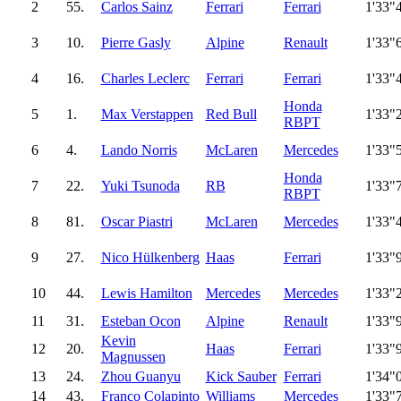
2
55.
Carlos Sainz
Ferrari
Ferrari
1'33"
3
10.
Pierre Gasly
Alpine
Renault
1'33"
4
16.
Charles Leclerc
Ferrari
Ferrari
1'33"
Honda
5
1.
Max Verstappen
Red Bull
1'33"
RBPT
6
4.
Lando Norris
McLaren
Mercedes
1'33"
Honda
7
22.
Yuki Tsunoda
RB
1'33"
RBPT
8
81.
Oscar Piastri
McLaren
Mercedes
1'33"
9
27.
Nico Hülkenberg
Haas
Ferrari
1'33"
10
44.
Lewis Hamilton
Mercedes
Mercedes
1'33"
11
31.
Esteban Ocon
Alpine
Renault
1'33"
Kevin
12
20.
Haas
Ferrari
1'33"
Magnussen
13
24.
Zhou Guanyu
Kick Sauber
Ferrari
1'34"
14
43.
Franco Colapinto
Williams
Mercedes
1'33"