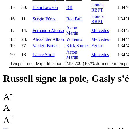
Honda
15
30.
Liam Lawson
RB
1'34"
RBPT
Honda
16
11.
Sergio Pérez
Red Bull
1'34"
RBPT
Aston
17
14.
Fernando Alonso
Mercedes
1'34"
Martin
18
23.
Alexander Albon
Williams
Mercedes
1'34"
19
77.
Valtteri Bottas
Kick Sauber
Ferrari
1'34"
Aston
20
18.
Lance Stroll
Mercedes
1'34"
Martin
Temps limite de qualification: 1'39"709 (107% du meilleur temps
Russell signe la pole, Gasly s’
-
A
A
+
A