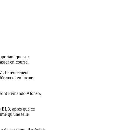
important que sur
asser en course.
 McLaren étaient
ulièrement en forme
e sont Fernando Alonso,
s EL3, après que ce
imé qu'une telle
de ses tours, il a freiné