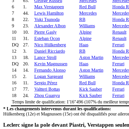
5
63.
George Russell
Mercedes
Mercede
6
1.
Max Verstappen
Red Bull
Honda 
7
44.
Lewis Hamilton
Mercedes
Mercede
8
22.
Yuki Tsunoda
RB
Honda 
9
23.
Alexander Albon
Williams
Mercede
10
10.
Pierre Gasly
Alpine
Renault
11
31.
Esteban Ocon
Alpine
Renault
DQ
27.
Nico Hülkenberg
Haas
Ferrari
12
3.
Daniel Ricciardo
RB
Honda 
13
18.
Lance Stroll
Aston Martin
Mercede
DQ
20.
Kevin Magnussen
Haas
Ferrari
14
14.
Fernando Alonso
Aston Martin
Mercede
15
2.
Logan Sargeant
Williams
Mercede
16
11.
Sergio Pérez
Red Bull
Honda 
17
77.
Valtteri Bottas
Kick Sauber
Ferrari
18
24.
Zhou Guanyu
Kick Sauber
Ferrari
Temps limite de qualification: 1'16"496 (107% du meilleur temp
* Les changements intervenus durant les qualifications:
Hülkenberg (12e) et Magnussen (15e) ont été disqualifiés pour ailero
Leclerc signe la pole devant Piastri, Verstappen seule