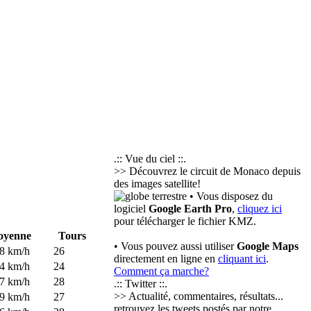
.:: Vue du ciel ::.
>> Découvrez le circuit de Monaco depuis
des images satellite!
• Vous disposez du
logiciel
Google Earth Pro
,
cliquez ici
pour télécharger le fichier KMZ.
yenne
Tours
• Vous pouvez aussi utiliser
Google Maps
8 km/h
26
directement en ligne en
cliquant ici
.
4 km/h
24
Comment ça marche?
7 km/h
28
.:: Twitter ::.
>> Actualité, commentaires, résultats...
9 km/h
27
retrouvez les tweets postés par notre