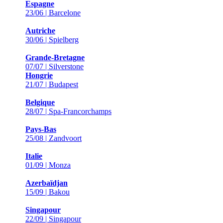
Espagne
23/06 | Barcelone
Autriche
30/06 | Spielberg
Grande-Bretagne
07/07 | Silverstone
Hongrie
21/07 | Budapest
Belgique
28/07 | Spa-Francorchamps
Pays-Bas
25/08 | Zandvoort
Italie
01/09 | Monza
Azerbaïdjan
15/09 | Bakou
Singapour
22/09 | Singapour