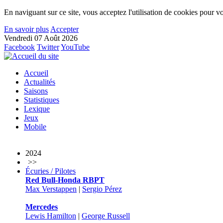
En naviguant sur ce site, vous acceptez l'utilisation de cookies pour vo
En savoir plus
Accepter
Vendredi 07 Août 2026
Facebook
Twitter
YouTube
Accueil
Actualités
Saisons
Statistiques
Lexique
Jeux
Mobile
2024
>>
Écuries / Pilotes
Red Bull-Honda RBPT
Max Verstappen
|
Sergio Pérez
Mercedes
Lewis Hamilton
|
George Russell