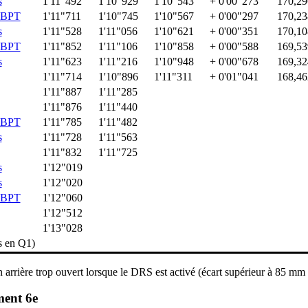
s
1'11"492
1'10"929
1'10"543
+ 0'00"273
170,29
RBPT
1'11"711
1'10"745
1'10"567
+ 0'00"297
170,23
s
1'11"528
1'11"056
1'10"621
+ 0'00"351
170,10
RBPT
1'11"852
1'11"106
1'10"858
+ 0'00"588
169,53
s
1'11"623
1'11"216
1'10"948
+ 0'00"678
169,32
1'11"714
1'10"896
1'11"311
+ 0'01"041
168,46
1'11"887
1'11"285
1'11"876
1'11"440
RBPT
1'11"785
1'11"482
s
1'11"728
1'11"563
1'11"832
1'11"725
s
1'12"019
s
1'12"020
RBPT
1'12"060
1'12"512
1'13"028
s en Q1)
n arrière trop ouvert lorsque le DRS est activé (écart supérieur à 85 
ment 6e