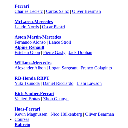
Ferrari
Charles Leclerc
|
Carlos Sainz
|
Oliver Bearman
McLaren-Mercedes
Lando Norris
|
Oscar Piastri
Aston Martin-Mercedes
Fernando Alonso
|
Lance Stroll
Alpine-Renault
Esteban Ocon
|
Pierre Gasly
|
Jack Doohan
Williams-Mercedes
Alexander Albon
|
Logan Sargeant
|
Franco Colapinto
RB-Honda RBPT
Yuki Tsunoda
|
Daniel Ricciardo
|
Liam Lawson
Kick Sauber-Ferrari
Valtteri Bottas
|
Zhou Guanyu
Haas-Ferrari
Kevin Magnussen
|
Nico Hülkenberg
|
Oliver Bearman
Courses
Bahreïn