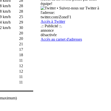
6 km/h
28
équipe!
8 km/h
28
• Suivez-nous sur Twitter à
8 km/h
28
l'adresse:
9 km/h
25
twitter.com/ZoneF1
Accès à Twitter
4 km/h
29
.:: Publicité ::.
2 km/h
30
annonce
20
désactivée
20
Accès au carnet d'adresses
21
17
18
11
12
12
11
11
mm maximum)