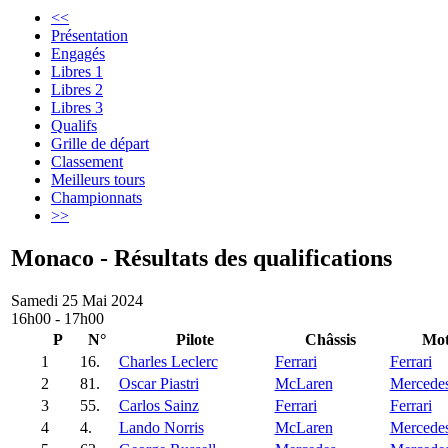
<<
Présentation
Engagés
Libres 1
Libres 2
Libres 3
Qualifs
Grille de départ
Classement
Meilleurs tours
Championnats
>>
Monaco - Résultats des qualifications
Samedi 25 Mai 2024
16h00 - 17h00
P
N°
Pilote
Châssis
Mot
1
16.
Charles Leclerc
Ferrari
Ferrari
2
81.
Oscar Piastri
McLaren
Mercede
3
55.
Carlos Sainz
Ferrari
Ferrari
4
4.
Lando Norris
McLaren
Mercede