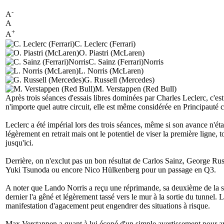
-
A
A
+
A
C. Leclerc (Ferrari)
O. Piastri (McLaren)
C. Sainz (Ferrari)Norris
L. Norris (McLaren)
G. Russell (Mercedes)
M. Verstappen (Red Bull)
Après trois séances d'essais libres dominées par Charles Leclerc, c'es
n'importe quel autre circuit, elle est même considérée en Principauté 
Leclerc a été impérial lors des trois séances, même si son avance n'é
légèrement en retrait mais ont le potentiel de viser la première lign
jusqu'ici.
Derrière, on n'exclut pas un bon résultat de Carlos Sainz, George Rus
Yuki Tsunoda ou encore Nico Hülkenberg pour un passage en Q3.
A noter que Lando Norris a reçu une réprimande, sa deuxième de la 
dernier l'a gêné et légèrement tassé vers le mur à la sortie du tunne
manifestation d'agacement peut engendrer des situations à risque.
Max Verstappen a quant à lui écopé d'un simple avertissement pour avo