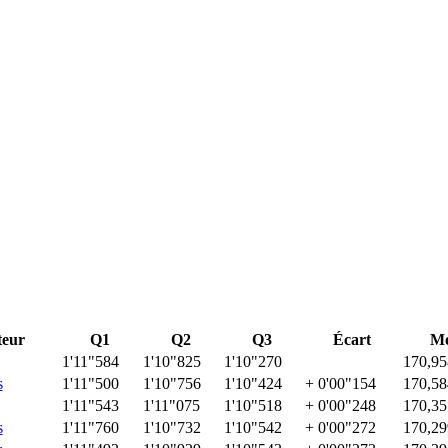
eur
Q1
Q2
Q3
Écart
Mo
1'11"584
1'10"825
1'10"270
170,95
s
1'11"500
1'10"756
1'10"424
+ 0'00"154
170,58
1'11"543
1'11"075
1'10"518
+ 0'00"248
170,35
s
1'11"760
1'10"732
1'10"542
+ 0'00"272
170,29