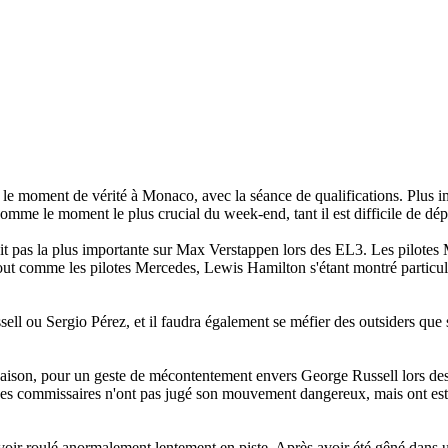
t le moment de vérité à Monaco, avec la séance de qualifications. Plus 
comme le moment le plus crucial du week-end, tant il est difficile de dép
tait pas la plus importante sur Max Verstappen lors des EL3. Les pilotes
e, tout comme les pilotes Mercedes, Lewis Hamilton s'étant montré partic
sell ou Sergio Pérez, et il faudra également se méfier des outsiders qu
saison, pour un geste de mécontentement envers George Russell lors de
l. Les commissaires n'ont pas jugé son mouvement dangereux, mais ont est
ir roulé anormalement lentement en piste. Après avoir été gêné dans un 