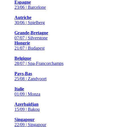
Espagne
23/06 | Barcelone
Autriche
30/06 | Spielberg
Grande-Bretagne
07/07 | Silverstone
Hongrie
21/07 | Budapest
Belgique
28/07 | Spa-Francorchamps
Pays-Bas
25/08 | Zandvoort
Italie
01/09 | Monza
Azerbaïdjan
15/09 | Bakou
Singapour
22/09 | Singapour