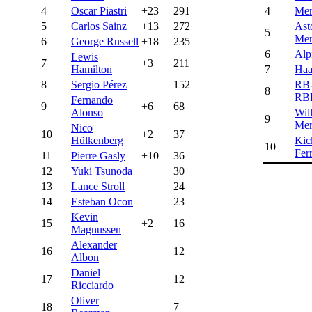
4
Oscar Piastri
+23
291
4
Mer
5
Carlos Sainz
+13
272
Ast
5
Mer
6
George Russell
+18
235
6
Alp
Lewis
7
+3
211
Hamilton
7
Haa
8
Sergio Pérez
152
RB
8
RB
Fernando
9
+6
68
Alonso
Wil
9
Mer
Nico
10
+2
37
Hülkenberg
Kic
10
Ferr
11
Pierre Gasly
+10
36
12
Yuki Tsunoda
30
13
Lance Stroll
24
14
Esteban Ocon
23
Kevin
15
+2
16
Magnussen
Alexander
16
12
Albon
Daniel
17
12
Ricciardo
Oliver
18
7