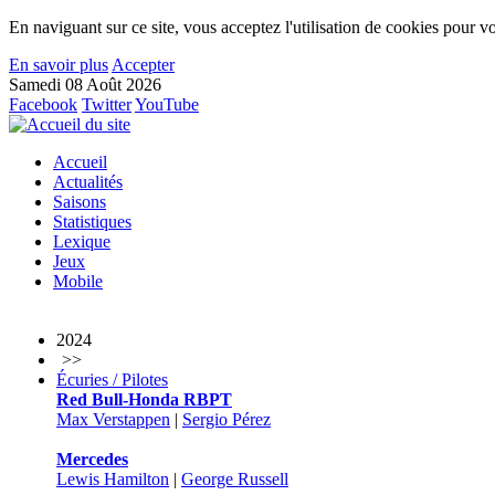
En naviguant sur ce site, vous acceptez l'utilisation de cookies pour vo
En savoir plus
Accepter
Samedi 08 Août 2026
Facebook
Twitter
YouTube
Accueil
Actualités
Saisons
Statistiques
Lexique
Jeux
Mobile
2024
>>
Écuries / Pilotes
Red Bull-Honda RBPT
Max Verstappen
|
Sergio Pérez
Mercedes
Lewis Hamilton
|
George Russell