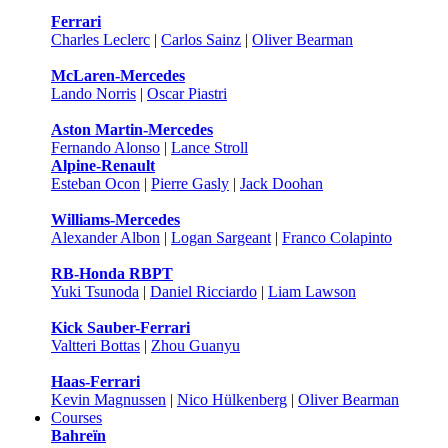
Ferrari
Charles Leclerc
|
Carlos Sainz
|
Oliver Bearman
McLaren-Mercedes
Lando Norris
|
Oscar Piastri
Aston Martin-Mercedes
Fernando Alonso
|
Lance Stroll
Alpine-Renault
Esteban Ocon
|
Pierre Gasly
|
Jack Doohan
Williams-Mercedes
Alexander Albon
|
Logan Sargeant
|
Franco Colapinto
RB-Honda RBPT
Yuki Tsunoda
|
Daniel Ricciardo
|
Liam Lawson
Kick Sauber-Ferrari
Valtteri Bottas
|
Zhou Guanyu
Haas-Ferrari
Kevin Magnussen
|
Nico Hülkenberg
|
Oliver Bearman
Courses
Bahreïn