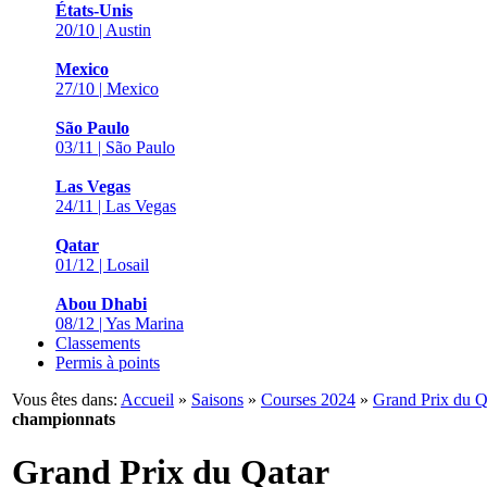
États-Unis
20/10 | Austin
Mexico
27/10 | Mexico
São Paulo
03/11 | São Paulo
Las Vegas
24/11 | Las Vegas
Qatar
01/12 | Losail
Abou Dhabi
08/12 | Yas Marina
Classements
Permis à points
Vous êtes dans:
Accueil
»
Saisons
»
Courses 2024
»
Grand Prix du Q
championnats
Grand Prix du Qatar