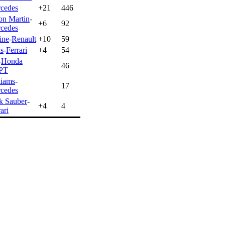
cedes
+21
446
on Martin
-
+6
92
cedes
ine
-
Renault
+10
59
s
-
Ferrari
+4
54
-
Honda
46
PT
liams
-
17
cedes
k Sauber
-
+4
4
ari