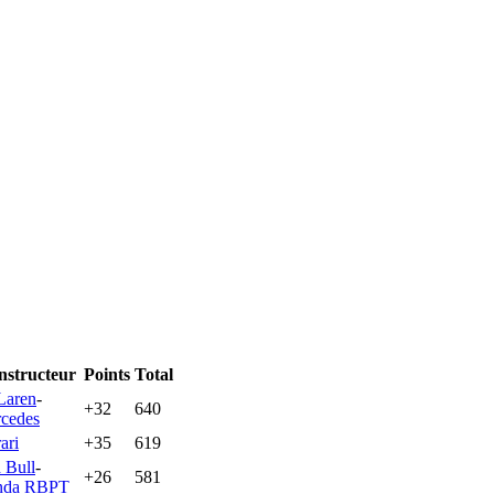
nstructeur
Points
Total
aren
-
+32
640
cedes
ari
+35
619
 Bull
-
+26
581
nda RBPT