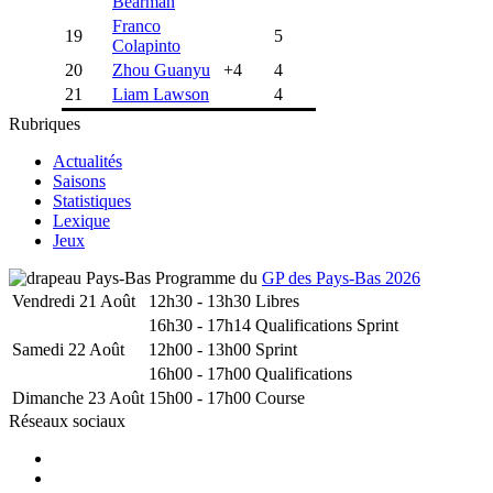
Bearman
Franco
19
5
Colapinto
20
Zhou Guanyu
+4
4
21
Liam Lawson
4
Rubriques
Actualités
Saisons
Statistiques
Lexique
Jeux
Programme du
GP des Pays-Bas 2026
Vendredi 21 Août
12h30 - 13h30
Libres
16h30 - 17h14
Qualifications Sprint
Samedi 22 Août
12h00 - 13h00
Sprint
16h00 - 17h00
Qualifications
Dimanche 23 Août
15h00 - 17h00
Course
Réseaux sociaux