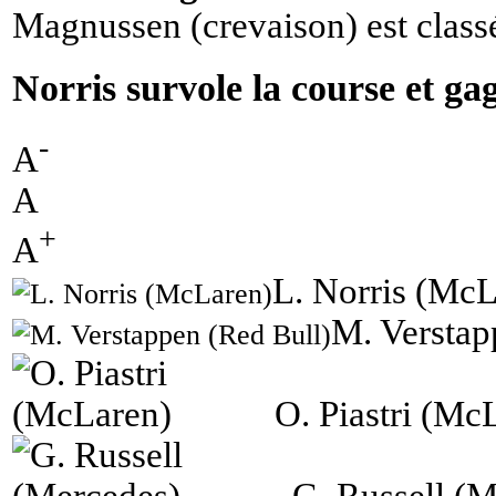
Magnussen (crevaison) est class
Norris survole la course et g
-
A
A
+
A
L. Norris (McL
M. Verstap
O. Piastri (Mc