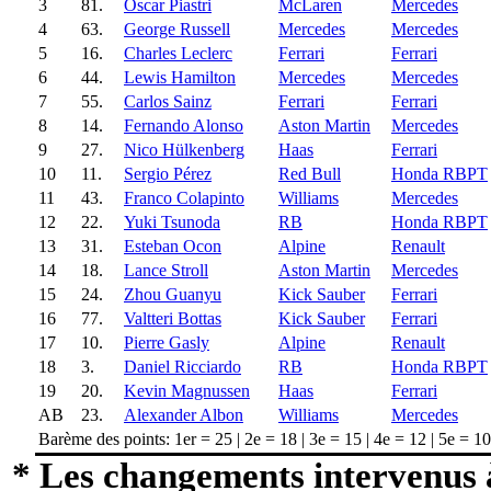
3
81.
Oscar Piastri
McLaren
Mercedes
4
63.
George Russell
Mercedes
Mercedes
5
16.
Charles Leclerc
Ferrari
Ferrari
6
44.
Lewis Hamilton
Mercedes
Mercedes
7
55.
Carlos Sainz
Ferrari
Ferrari
8
14.
Fernando Alonso
Aston Martin
Mercedes
9
27.
Nico Hülkenberg
Haas
Ferrari
10
11.
Sergio Pérez
Red Bull
Honda RBPT
11
43.
Franco Colapinto
Williams
Mercedes
12
22.
Yuki Tsunoda
RB
Honda RBPT
13
31.
Esteban Ocon
Alpine
Renault
14
18.
Lance Stroll
Aston Martin
Mercedes
15
24.
Zhou Guanyu
Kick Sauber
Ferrari
16
77.
Valtteri Bottas
Kick Sauber
Ferrari
17
10.
Pierre Gasly
Alpine
Renault
18
3.
Daniel Ricciardo
RB
Honda RBPT
19
20.
Kevin Magnussen
Haas
Ferrari
AB
23.
Alexander Albon
Williams
Mercedes
Barème des points: 1er = 25 | 2e = 18 | 3e = 15 | 4e = 12 | 5e = 10 |
* Les changements intervenus à