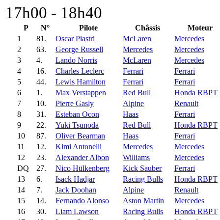
17h00 - 18h40
P
N°
Pilote
Châssis
Moteur
1
81.
Oscar Piastri
McLaren
Mercedes
2
63.
George Russell
Mercedes
Mercedes
3
4.
Lando Norris
McLaren
Mercedes
4
16.
Charles Leclerc
Ferrari
Ferrari
5
44.
Lewis Hamilton
Ferrari
Ferrari
6
1.
Max Verstappen
Red Bull
Honda RBPT
7
10.
Pierre Gasly
Alpine
Renault
8
31.
Esteban Ocon
Haas
Ferrari
9
22.
Yuki Tsunoda
Red Bull
Honda RBPT
10
87.
Oliver Bearman
Haas
Ferrari
11
12.
Kimi Antonelli
Mercedes
Mercedes
12
23.
Alexander Albon
Williams
Mercedes
DQ
27.
Nico Hülkenberg
Kick Sauber
Ferrari
13
6.
Isack Hadjar
Racing Bulls
Honda RBPT
14
7.
Jack Doohan
Alpine
Renault
15
14.
Fernando Alonso
Aston Martin
Mercedes
16
30.
Liam Lawson
Racing Bulls
Honda RBPT