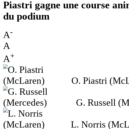
Piastri gagne une course ani
du podium
-
A
A
+
A
O. Piastri (Mc
G. Russell (
L. Norris (McL