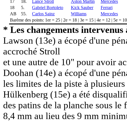
17
18.
Lance Stroll
Aston Martin
Mercedes
18
5.
Gabriel Bortoleto
Kick Sauber
Ferrari
AB
55.
Carlos Sainz
Williams
Mercedes
Barème des points: 1er = 25 | 2e = 18 | 3e = 15 | 4e = 12 | 5e = 10 |
* Les changements intervenus à
Lawson (13e) a écopé d'une péna
accroché Stroll
et une autre de 10" pour avoir 
Doohan (14e) a écopé d'une péna
les limites de la piste à plusieurs
Hülkenberg (15e) a été disqualif
des patins de la planche sous le f
8,4 mm au lieu des 9 mm mini