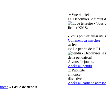
.:: Vue du ciel ::.
>> Découvrez le circuit d
• Vous d
fichier KMZ.
• Vous pouvez aussi utili
Comment ça marche?
.:: Jeu ::.
>> Le pendu de la F1!
• Découvrez le m
de la pendaison!
A vous de jouer...
Accès au pendu
.:: Publicité ::.
annonce
désactivée
Accès au carnet d'adresse
triche
»
Grille de départ