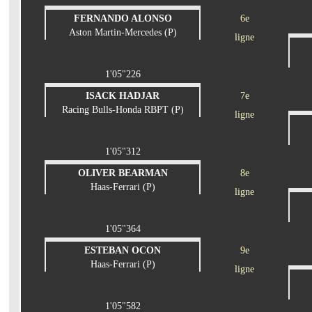
FERNANDO ALONSO
6e
Aston Martin-Mercedes (P)
ligne
1'05"226
ISACK HADJAR
7e
Racing Bulls-Honda RBPT (P)
ligne
1'05"312
OLIVER BEARMAN
8e
Haas-Ferrari (P)
ligne
1'05"364
ESTEBAN OCON
9e
Haas-Ferrari (P)
ligne
1'05"582