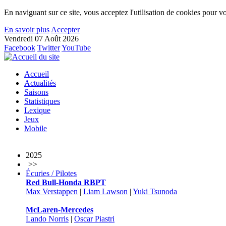
En naviguant sur ce site, vous acceptez l'utilisation de cookies pour vo
En savoir plus
Accepter
Vendredi 07 Août 2026
Facebook
Twitter
YouTube
Accueil
Actualités
Saisons
Statistiques
Lexique
Jeux
Mobile
2025
>>
Écuries / Pilotes
Red Bull-Honda RBPT
Max Verstappen
|
Liam Lawson
|
Yuki Tsunoda
McLaren-Mercedes
Lando Norris
|
Oscar Piastri