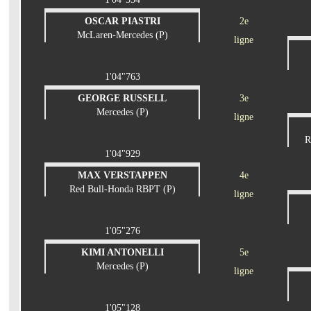
OSCAR PIASTRI
2e
McLaren-Mercedes (P)
ligne
1'04"763
GEORGE RUSSELL
3e
Mercedes (P)
ligne
R
1'04"929
MAX VERSTAPPEN
4e
Red Bull-Honda RBPT (P)
ligne
1'05"276
KIMI ANTONELLI
5e
Mercedes (P)
ligne
1'05"128