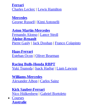
Ferrari
Charles Leclerc
|
Lewis Hamilton
Mercedes
George Russell
|
Kimi Antonelli
Aston Martin-Mercedes
Fernando Alonso
|
Lance Stroll
Alpine-Renault
Pierre Gasly
|
Jack Doohan
|
Franco Colapinto
Haas-Ferrari
Esteban Ocon
|
Oliver Bearman
Racing Bulls-Honda RBPT
Yuki Tsunoda
|
Isack Hadjar
|
Liam Lawson
Williams-Mercedes
Alexander Albon
|
Carlos Sainz
Kick Sauber-Ferrari
Nico Hülkenberg
|
Gabriel Bortoleto
Courses
Australie