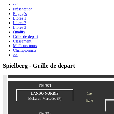
<<
Présentation
Engagés
Libres 1
Libres 2
Libres 3
Qualifs
Grille de départ
Classement
Meilleurs tours
Championnats
>>
Spielberg - Grille de départ
1'03"971
LANDO NORRIS
1re
McLaren-Mercedes (P)
ligne
1'04"554