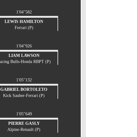
1'04"582
LEWIS HAMILTON
Ferrari (P)
1'04"926
LIAM LAWSON
acing Bulls-Honda RBPT (P)
1'05"132
GABRIEL BORTOLETO
Kick Sauber-Ferrari (P)
1'05"649
PIERRE GASLY
Alpine-Renault (P)