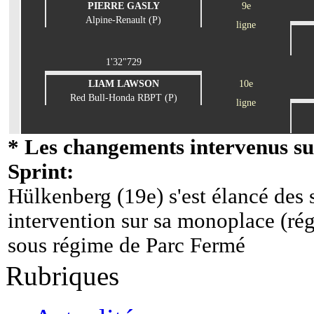
PIERRE GASLY
9e
Alpine-Renault (P)
ligne
1'32"729
LIAM LAWSON
10e
Red Bull-Honda RBPT (P)
ligne
* Les changements intervenus sur
Sprint:
Hülkenberg (19e) s'est élancé des 
intervention sur sa monoplace (ré
sous régime de Parc Fermé
Rubriques