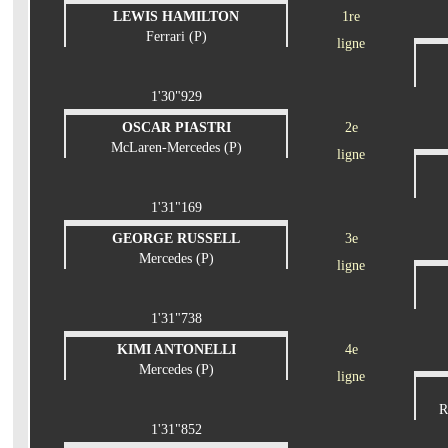
LEWIS HAMILTON
1re
Ferrari (P)
ligne
1'30"929
OSCAR PIASTRI
2e
McLaren-Mercedes (P)
ligne
1'31"169
GEORGE RUSSELL
3e
Mercedes (P)
ligne
1'31"738
KIMI ANTONELLI
4e
Mercedes (P)
ligne
R
1'31"852