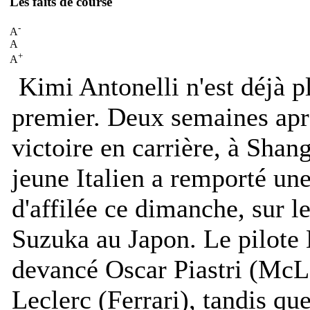
Les faits de course
-
A
A
+
A
Kimi Antonelli n'est déjà p
premier. Deux semaines apr
victoire en carrière, à Shan
jeune Italien a remporté un
d'affilée ce dimanche, sur l
Suzuka au Japon. Le pilote
devancé Oscar Piastri (McL
Leclerc (Ferrari), tandis qu