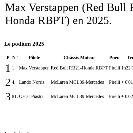
Max Verstappen (Red Bull
Honda RBPT) en 2025.
Le podium 2025
P
N°
Pilote
Châssis-Moteur
Pneu
Te
1
1.
Max Verstappen
Red Bull RB21-Honda RBPT
Pirelli
1h22'
2
4.
Lando Norris
McLaren MCL39-Mercedes
Pirelli
+ 0'0
3
81.
Oscar Piastri
McLaren MCL39-Mercedes
Pirelli
+ 0'0