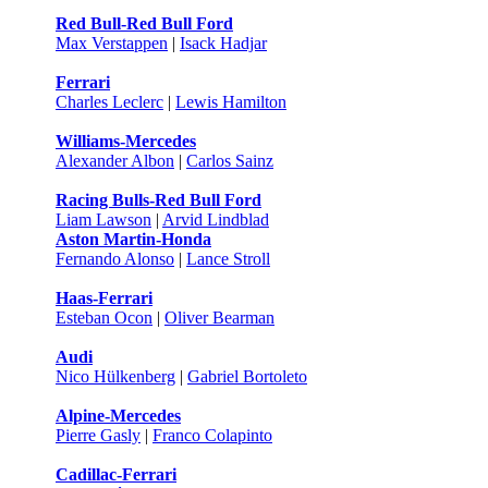
Red Bull-Red Bull Ford
Max Verstappen
|
Isack Hadjar
Ferrari
Charles Leclerc
|
Lewis Hamilton
Williams-Mercedes
Alexander Albon
|
Carlos Sainz
Racing Bulls-Red Bull Ford
Liam Lawson
|
Arvid Lindblad
Aston Martin-Honda
Fernando Alonso
|
Lance Stroll
Haas-Ferrari
Esteban Ocon
|
Oliver Bearman
Audi
Nico Hülkenberg
|
Gabriel Bortoleto
Alpine-Mercedes
Pierre Gasly
|
Franco Colapinto
Cadillac-Ferrari