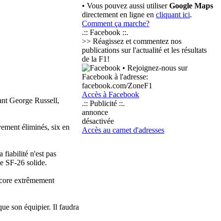
• Vous pouvez aussi utiliser
Google Maps
directement en ligne en
cliquant ici
.
Comment ça marche?
.:: Facebook ::.
>> Réagissez et commentez nos
publications sur l'actualité et les résultats
de la F1!
• Rejoignez-nous sur
Facebook à l'adresse:
facebook.com/ZoneF1
Accès à Facebook
ant George Russell,
.:: Publicité ::.
annonce
désactivée
ivement éliminés, six en
Accès au carnet d'adresses
fiabilité n'est pas
ne SF-26 solide.
encore extrêmement
ue son équipier. Il faudra