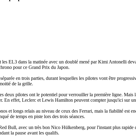
nt les EL3 dans la matinée avec un doublé mené par Kimi Antonelli dev
u chrono pour ce Grand Prix du Japon.
éparée en trois parties, durant lesquelles les pilotes vont être progress
itié de la grille.
eux pilotes ont le potentiel pour verrouiller la première ligne. Mais la 
iter. En effet, Leclerc et Lewis Hamilton peuvent compter jusqu'ici sur u
s et longs relais au niveau de ceux des Ferrari, mais la fiabilité est 
ué de temps en piste lors des trois séances.
Red Bull, avec un très bon Nico Hülkenberg, pour l'instant plus rapide q
ndant la pause avant les qualifs.