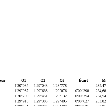
eur
Q1
Q2
Q3
Écart
M
1'30"035
1'29"048
1'28"778
235,47
1'29"967
1'29"686
1'29"076
+ 0'00"298
234,68
1'30"200
1'29"451
1'29"132
+ 0'00"354
234,54
1'29"915
1'29"303
1'29"405
+ 0'00"627
233,82