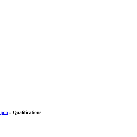
apon
»
Qualifications