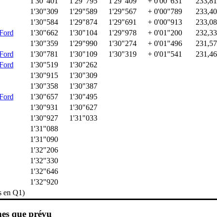
1'30"401
1'29"795
1'29"409
+ 0'00"631
233,81
1'30"309
1'29"589
1'29"567
+ 0'00"789
233,40
1'30"584
1'29"874
1'29"691
+ 0'00"913
233,08
Ford
1'30"662
1'30"104
1'29"978
+ 0'01"200
232,33
1'30"359
1'29"990
1'30"274
+ 0'01"496
231,57
Ford
1'30"781
1'30"109
1'30"319
+ 0'01"541
231,46
Ford
1'30"519
1'30"262
1'30"915
1'30"309
1'30"358
1'30"387
Ford
1'30"657
1'30"495
1'30"931
1'30"627
1'30"927
1'31"033
1'31"088
1'31"090
1'32"206
1'32"330
1'32"646
1'32"920
s en Q1)
hes que prévu