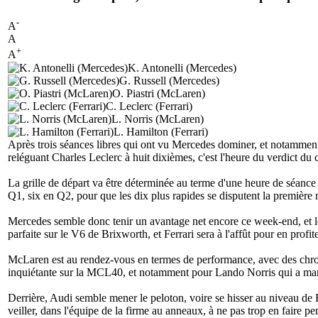
-
A
A
+
A
K. Antonelli (Mercedes)
G. Russell (Mercedes)
O. Piastri (McLaren)
C. Leclerc (Ferrari)
L. Norris (McLaren)
L. Hamilton (Ferrari)
Après trois séances libres qui ont vu Mercedes dominer, et notamme
reléguant Charles Leclerc à huit dixièmes, c'est l'heure du verdict d
La grille de départ va être déterminée au terme d'une heure de séance s
Q1, six en Q2, pour que les dix plus rapides se disputent la première mo
Mercedes semble donc tenir un avantage net encore ce week-end, et les d
parfaite sur le V6 de Brixworth, et Ferrari sera à l'affût pour en prof
McLaren est au rendez-vous en termes de performance, avec des chrono
inquiétante sur la MCL40, et notamment pour Lando Norris qui a manq
Derrière, Audi semble mener le peloton, voire se hisser au niveau de 
veiller, dans l'équipe de la firme au anneaux, à ne pas trop en faire pe