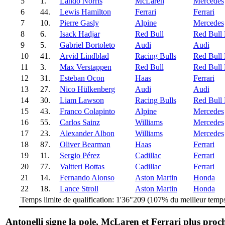
5
1.
Lando Norris
McLaren
Mercedes
6
44.
Lewis Hamilton
Ferrari
Ferrari
7
10.
Pierre Gasly
Alpine
Mercedes
8
6.
Isack Hadjar
Red Bull
Red Bull 
9
5.
Gabriel Bortoleto
Audi
Audi
10
41.
Arvid Lindblad
Racing Bulls
Red Bull 
11
3.
Max Verstappen
Red Bull
Red Bull 
12
31.
Esteban Ocon
Haas
Ferrari
13
27.
Nico Hülkenberg
Audi
Audi
14
30.
Liam Lawson
Racing Bulls
Red Bull 
15
43.
Franco Colapinto
Alpine
Mercedes
16
55.
Carlos Sainz
Williams
Mercedes
17
23.
Alexander Albon
Williams
Mercedes
18
87.
Oliver Bearman
Haas
Ferrari
19
11.
Sergio Pérez
Cadillac
Ferrari
20
77.
Valtteri Bottas
Cadillac
Ferrari
21
14.
Fernando Alonso
Aston Martin
Honda
22
18.
Lance Stroll
Aston Martin
Honda
Temps limite de qualification: 1'36"209 (107% du meilleur temp
Antonelli signe la pole, McLaren et Ferrari plus proc