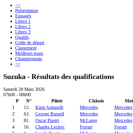
<<
Présentation
Engagés
Libres 1
Libres 2
Libres 3
Qualifs
Grille de départ
Classement
Meilleurs tours
Championnats
>>
Suzuka - Résultats des qualifications
Samedi 28 Mars 2026
07h00 - 08h00
P
N°
Pilote
Châssis
Mot
1
12.
Kimi Antonelli
Mercedes
Mercedes
2
63.
George Russell
Mercedes
Mercedes
3
81.
Oscar Piastri
McLaren
Mercedes
4
16.
Charles Leclerc
Ferrari
Ferrari