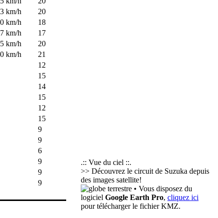
5 km/h
20
3 km/h
20
0 km/h
18
7 km/h
17
5 km/h
20
0 km/h
21
12
15
14
15
12
15
9
9
6
9
.:: Vue du ciel ::.
>> Découvrez le circuit de Suzuka depuis
9
des images satellite!
9
• Vous disposez du
logiciel
Google Earth Pro
,
cliquez ici
pour télécharger le fichier KMZ.