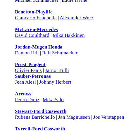
Michael Schumacher
|
Eddie Irvine
Benetton-Playlife
Giancarlo Fisichella
|
Alexander Wurz
McLaren-Mercedes
David Coulthard
|
Mika Häkkinen
Jordan-Mugen Honda
Damon Hill
|
Ralf Schumacher
Prost-Peugeot
Olivier Panis
|
Jarno Trulli
Sauber-Petronas
Jean Alesi
|
Johnny Herbert
Arrows
Pedro Diniz
|
Mika Salo
Stewart-Ford Cosworth
Rubens Barrichello
|
Jan Magnussen
|
Jos Verstappen
Tyrrell-Ford Cosworth