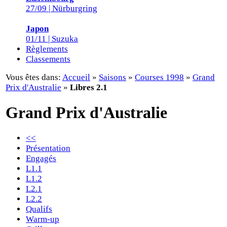
27/09 | Nürburgring
Japon
01/11 | Suzuka
Règlements
Classements
Vous êtes dans:
Accueil
»
Saisons
»
Courses 1998
»
Grand
Prix d'Australie
»
Libres 2.1
Grand Prix d'Australie
<<
Présentation
Engagés
L1.1
L1.2
L2.1
L2.2
Qualifs
Warm-up