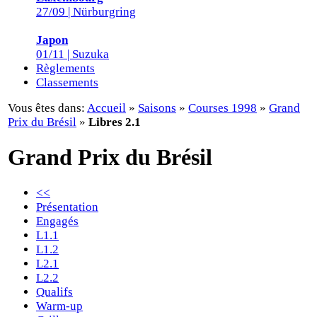
27/09 | Nürburgring
Japon
01/11 | Suzuka
Règlements
Classements
Vous êtes dans:
Accueil
»
Saisons
»
Courses 1998
»
Grand
Prix du Brésil
»
Libres 2.1
Grand Prix du Brésil
<<
Présentation
Engagés
L1.1
L1.2
L2.1
L2.2
Qualifs
Warm-up