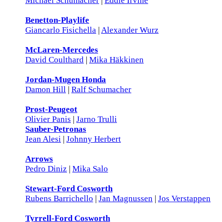
Michael Schumacher
|
Eddie Irvine
Benetton-Playlife
Giancarlo Fisichella
|
Alexander Wurz
McLaren-Mercedes
David Coulthard
|
Mika Häkkinen
Jordan-Mugen Honda
Damon Hill
|
Ralf Schumacher
Prost-Peugeot
Olivier Panis
|
Jarno Trulli
Sauber-Petronas
Jean Alesi
|
Johnny Herbert
Arrows
Pedro Diniz
|
Mika Salo
Stewart-Ford Cosworth
Rubens Barrichello
|
Jan Magnussen
|
Jos Verstappen
Tyrrell-Ford Cosworth