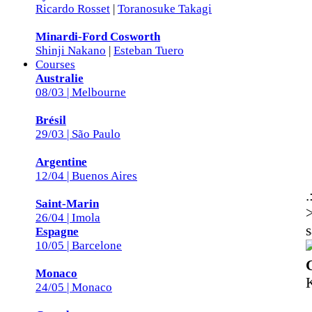
Ricardo Rosset
|
Toranosuke Takagi
Minardi-Ford Cosworth
Shinji Nakano
|
Esteban Tuero
Courses
Australie
08/03 | Melbourne
Brésil
29/03 | São Paulo
Argentine
12/04 | Buenos Aires
.
Saint-Marin
>
26/04 | Imola
s
Espagne
10/05 | Barcelone
Monaco
24/05 | Monaco