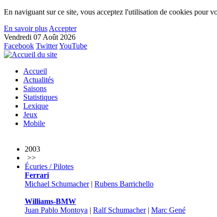
En naviguant sur ce site, vous acceptez l'utilisation de cookies pour vo
En savoir plus
Accepter
Vendredi 07 Août 2026
Facebook
Twitter
YouTube
Accueil
Actualités
Saisons
Statistiques
Lexique
Jeux
Mobile
2003
>>
Écuries / Pilotes
Ferrari
Michael Schumacher
|
Rubens Barrichello
Williams-BMW
Juan Pablo Montoya
|
Ralf Schumacher
|
Marc Gené