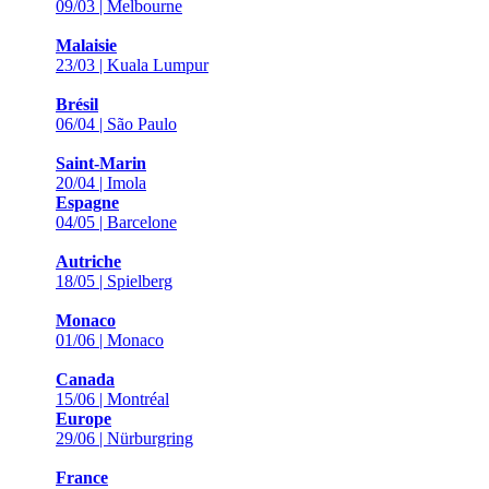
09/03 | Melbourne
Malaisie
23/03 | Kuala Lumpur
Brésil
06/04 | São Paulo
Saint-Marin
20/04 | Imola
Espagne
04/05 | Barcelone
Autriche
18/05 | Spielberg
Monaco
01/06 | Monaco
Canada
15/06 | Montréal
Europe
29/06 | Nürburgring
France