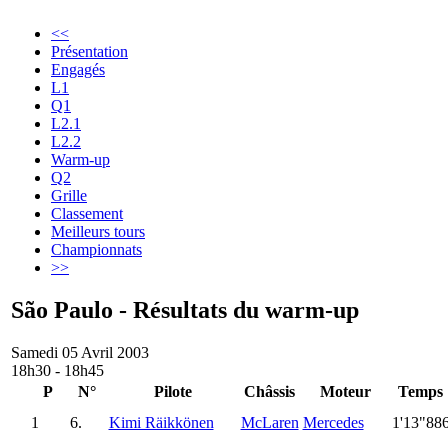
<<
Présentation
Engagés
L1
Q1
L2.1
L2.2
Warm-up
Q2
Grille
Classement
Meilleurs tours
Championnats
>>
São Paulo - Résultats du warm-up
Samedi 05 Avril 2003
18h30 - 18h45
P
N°
Pilote
Châssis
Moteur
Temps
1
6.
Kimi Räikkönen
McLaren
Mercedes
1'13"88