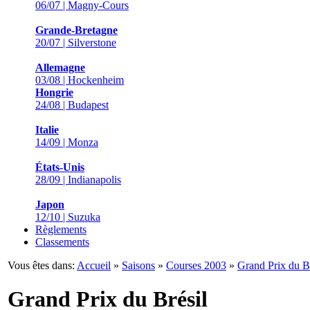
06/07 | Magny-Cours
Grande-Bretagne
20/07 | Silverstone
Allemagne
03/08 | Hockenheim
Hongrie
24/08 | Budapest
Italie
14/09 | Monza
États-Unis
28/09 | Indianapolis
Japon
12/10 | Suzuka
Règlements
Classements
Vous êtes dans:
Accueil
»
Saisons
»
Courses 2003
»
Grand Prix du Br
Grand Prix du Brésil