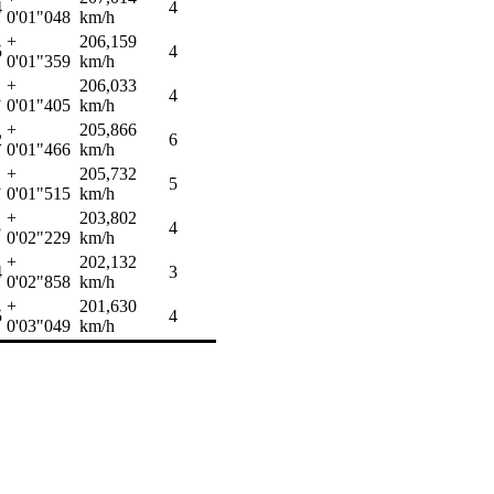
4
4
0'01"048
km/h
+
206,159
5
4
0'01"359
km/h
+
206,033
1
4
0'01"405
km/h
+
205,866
2
6
0'01"466
km/h
+
205,732
1
5
0'01"515
km/h
+
203,802
5
4
0'02"229
km/h
+
202,132
4
3
0'02"858
km/h
+
201,630
5
4
0'03"049
km/h