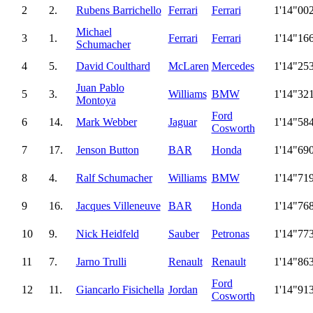
2
2.
Rubens Barrichello
Ferrari
Ferrari
1'14"00
Michael
3
1.
Ferrari
Ferrari
1'14"16
Schumacher
4
5.
David Coulthard
McLaren
Mercedes
1'14"25
Juan Pablo
5
3.
Williams
BMW
1'14"32
Montoya
Ford
6
14.
Mark Webber
Jaguar
1'14"58
Cosworth
7
17.
Jenson Button
BAR
Honda
1'14"69
8
4.
Ralf Schumacher
Williams
BMW
1'14"71
9
16.
Jacques Villeneuve
BAR
Honda
1'14"76
10
9.
Nick Heidfeld
Sauber
Petronas
1'14"77
11
7.
Jarno Trulli
Renault
Renault
1'14"86
Ford
12
11.
Giancarlo Fisichella
Jordan
1'14"91
Cosworth