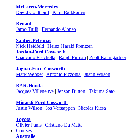
McLaren-Mercedes
David Coulthard
|
Kimi Räikkönen
Renault
Jarno Trulli
|
Fernando Alonso
Sauber-Petronas
Nick Heidfeld
|
Heinz-Harald Frentzen
Jordan-Ford Cosworth
Giancarlo Fisichella
|
Ralph Firman
|
Zsolt Baumgartner
Jaguar-Ford Cosworth
Mark Webber
|
Antonio Pizzonia
|
Justin Wilson
BAR-Honda
Jacques Villeneuve
|
Jenson Button
|
Takuma Sato
Minardi-Ford Cosworth
Justin Wilson
|
Jos Verstappen
|
Nicolas Kiesa
Toyota
Olivier Panis
|
Cristiano Da Matta
Courses
Australie