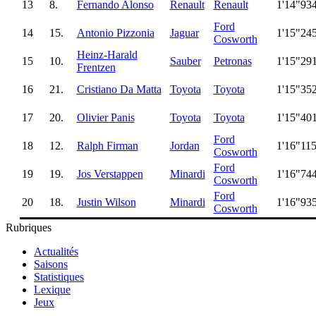
13
8.
Fernando Alonso
Renault
Renault
1'14"93
Ford
14
15.
Antonio Pizzonia
Jaguar
1'15"24
Cosworth
Heinz-Harald
15
10.
Sauber
Petronas
1'15"29
Frentzen
16
21.
Cristiano Da Matta
Toyota
Toyota
1'15"35
17
20.
Olivier Panis
Toyota
Toyota
1'15"40
Ford
18
12.
Ralph Firman
Jordan
1'16"11
Cosworth
Ford
19
19.
Jos Verstappen
Minardi
1'16"74
Cosworth
Ford
20
18.
Justin Wilson
Minardi
1'16"93
Cosworth
Rubriques
Actualités
Saisons
Statistiques
Lexique
Jeux