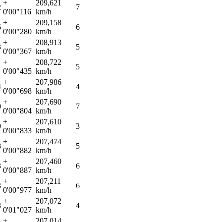
+
209,621
2
7
0'00"116
km/h
+
209,158
6
6
0'00"280
km/h
+
208,913
3
5
0'00"367
km/h
+
208,722
1
5
0'00"435
km/h
+
207,986
4
4
0'00"698
km/h
+
207,690
0
7
0'00"804
km/h
+
207,610
9
3
0'00"833
km/h
+
207,474
8
5
0'00"882
km/h
+
207,460
3
6
0'00"887
km/h
+
207,211
3
6
0'00"977
km/h
+
207,072
3
4
0'01"027
km/h
+
207,014