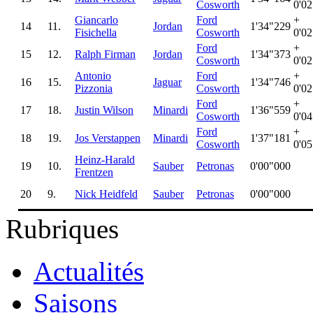
Cosworth
0'0
Giancarlo
Ford
+
14
11.
Jordan
1'34"229
Fisichella
Cosworth
0'0
Ford
+
15
12.
Ralph Firman
Jordan
1'34"373
Cosworth
0'0
Antonio
Ford
+
16
15.
Jaguar
1'34"746
Pizzonia
Cosworth
0'0
Ford
+
17
18.
Justin Wilson
Minardi
1'36"559
Cosworth
0'0
Ford
+
18
19.
Jos Verstappen
Minardi
1'37"181
Cosworth
0'0
Heinz-Harald
19
10.
Sauber
Petronas
0'00"000
Frentzen
20
9.
Nick Heidfeld
Sauber
Petronas
0'00"000
Rubriques
Actualités
Saisons