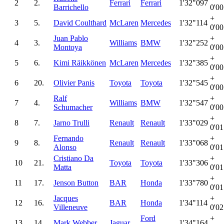
2
2.
Ferrari
Ferrari
1'32"097
Barrichello
0'0
+
3
5.
David Coulthard
McLaren
Mercedes
1'32"114
0'0
Juan Pablo
+
4
3.
Williams
BMW
1'32"252
Montoya
0'0
+
5
6.
Kimi Räikkönen
McLaren
Mercedes
1'32"385
0'0
+
6
20.
Olivier Panis
Toyota
Toyota
1'32"545
0'0
Ralf
+
7
4.
Williams
BMW
1'32"547
Schumacher
0'0
+
8
7.
Jarno Trulli
Renault
Renault
1'33"029
0'0
Fernando
+
9
8.
Renault
Renault
1'33"068
Alonso
0'0
Cristiano Da
+
10
21.
Toyota
Toyota
1'33"306
Matta
0'0
+
11
17.
Jenson Button
BAR
Honda
1'33"780
0'0
Jacques
+
12
16.
BAR
Honda
1'34"114
Villeneuve
0'0
Ford
+
13
14.
Mark Webber
Jaguar
1'34"164