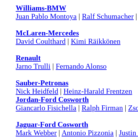
Williams-BMW
Juan Pablo Montoya
|
Ralf Schumacher
McLaren-Mercedes
David Coulthard
|
Kimi Räikkönen
Renault
Jarno Trulli
|
Fernando Alonso
Sauber-Petronas
Nick Heidfeld
|
Heinz-Harald Frentzen
Jordan-Ford Cosworth
Giancarlo Fisichella
|
Ralph Firman
|
Zs
Jaguar-Ford Cosworth
Mark Webber
|
Antonio Pizzonia
|
Justin