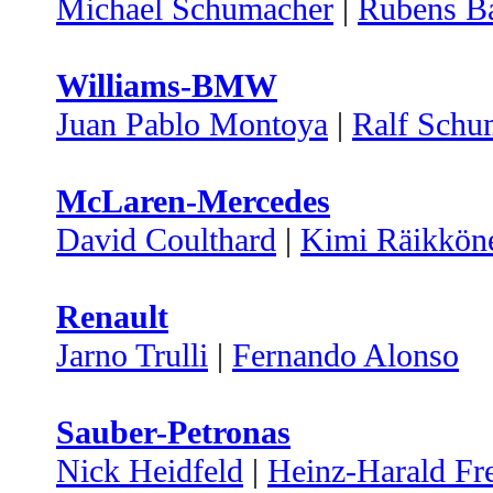
Michael Schumacher
|
Rubens Ba
Williams-BMW
Juan Pablo Montoya
|
Ralf Schu
McLaren-Mercedes
David Coulthard
|
Kimi Räikkön
Renault
Jarno Trulli
|
Fernando Alonso
Sauber-Petronas
Nick Heidfeld
|
Heinz-Harald Fr