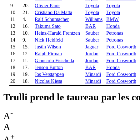
9
20.
Olivier Panis
Toyota
Toyota
10
21.
Cristiano Da Matta
Toyota
Toyota
11
4.
Ralf Schumacher
Williams
BMW
12
16.
Takuma Sato
BAR
Honda
13
10.
Heinz-Harald Frentzen
Sauber
Petronas
14
9.
Nick Heidfeld
Sauber
Petronas
15
15.
Justin Wilson
Jaguar
Ford Cosworth
16
12.
Ralph Firman
Jordan
Ford Cosworth
17
11.
Giancarlo Fisichella
Jordan
Ford Cosworth
18
17.
Jenson Button
BAR
Honda
19
19.
Jos Verstappen
Minardi
Ford Cosworth
20
18.
Nicolas Kiesa
Minardi
Ford Cosworth
Trulli prend le taureau par les c
-
A
A
+
A