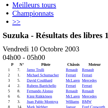
Meilleurs tours
Championnats
>>
Suzuka - Résultats des libres 
Vendredi 10 Octobre 2003
04h00 - 05h00
P
N°
Pilote
Châssis
Moteur
1
7.
Jarno Trulli
Renault
Renault
2
1.
Michael Schumacher
Ferrari
Ferrari
3
5.
David Coulthard
McLaren
Mercedes
4
2.
Rubens Barrichello
Ferrari
Ferrari
5
8.
Fernando Alonso
Renault
Renault
6
6.
Kimi Räikkönen
McLaren
Mercedes
7
3.
Juan Pablo Montoya
Williams
BMW
8
14.
Mark Webber
Jaguar
Ford Cosworth