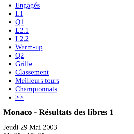
Engagés
L1
Q1
L2.1
L2.2
Warm-up
Q2
Grille
Classement
Meilleurs tours
Championnats
>>
Monaco - Résultats des libres 1
Jeudi 29 Mai 2003