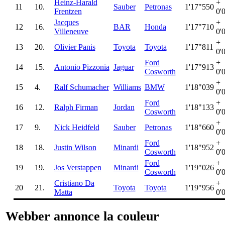
Heinz-Harald
+
11
10.
Sauber
Petronas
1'17"550
Frentzen
0'
Jacques
+
12
16.
BAR
Honda
1'17"710
Villeneuve
0'
+
13
20.
Olivier Panis
Toyota
Toyota
1'17"811
0'
Ford
+
14
15.
Antonio Pizzonia
Jaguar
1'17"913
Cosworth
0'
+
15
4.
Ralf Schumacher
Williams
BMW
1'18"039
0'
Ford
+
16
12.
Ralph Firman
Jordan
1'18"133
Cosworth
0'
+
17
9.
Nick Heidfeld
Sauber
Petronas
1'18"660
0'
Ford
+
18
18.
Justin Wilson
Minardi
1'18"952
Cosworth
0'
Ford
+
19
19.
Jos Verstappen
Minardi
1'19"026
Cosworth
0'
Cristiano Da
+
20
21.
Toyota
Toyota
1'19"956
Matta
0'
Webber annonce la couleur