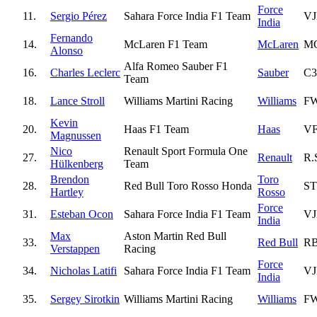
Force
11.
Sergio Pérez
Sahara Force India F1 Team
VJ
India
Fernando
14.
McLaren F1 Team
McLaren
M
Alonso
Alfa Romeo Sauber F1
16.
Charles Leclerc
Sauber
C3
Team
18.
Lance Stroll
Williams Martini Racing
Williams
F
Kevin
20.
Haas F1 Team
Haas
VF
Magnussen
Nico
Renault Sport Formula One
27.
Renault
R.
Hülkenberg
Team
Brendon
Toro
28.
Red Bull Toro Rosso Honda
ST
Hartley
Rosso
Force
31.
Esteban Ocon
Sahara Force India F1 Team
VJ
India
Max
Aston Martin Red Bull
33.
Red Bull
RB
Verstappen
Racing
Force
34.
Nicholas Latifi
Sahara Force India F1 Team
VJ
India
35.
Sergey Sirotkin
Williams Martini Racing
Williams
F