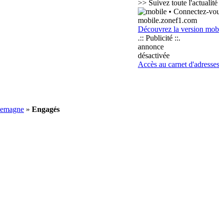
>> Suivez toute l'actualit
• Connectez-vous
mobile.zonef1.com
Découvrez la version mob
.:: Publicité ::.
annonce
désactivée
Accès au carnet d'adresse
llemagne
»
Engagés