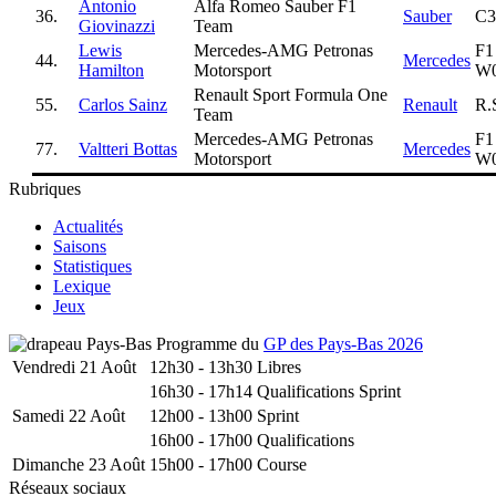
Antonio
Alfa Romeo Sauber F1
36.
Sauber
C3
Giovinazzi
Team
Lewis
Mercedes-AMG Petronas
F1
44.
Mercedes
Hamilton
Motorsport
W
Renault Sport Formula One
55.
Carlos Sainz
Renault
R.
Team
Mercedes-AMG Petronas
F1
77.
Valtteri Bottas
Mercedes
Motorsport
W
Rubriques
Actualités
Saisons
Statistiques
Lexique
Jeux
Programme du
GP des Pays-Bas 2026
Vendredi 21 Août
12h30 - 13h30
Libres
16h30 - 17h14
Qualifications Sprint
Samedi 22 Août
12h00 - 13h00
Sprint
16h00 - 17h00
Qualifications
Dimanche 23 Août
15h00 - 17h00
Course
Réseaux sociaux