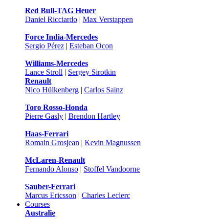
Red Bull-TAG Heuer
Daniel Ricciardo
|
Max Verstappen
Force India-Mercedes
Sergio Pérez
|
Esteban Ocon
Williams-Mercedes
Lance Stroll
|
Sergey Sirotkin
Renault
Nico Hülkenberg
|
Carlos Sainz
Toro Rosso-Honda
Pierre Gasly
|
Brendon Hartley
Haas-Ferrari
Romain Grosjean
|
Kevin Magnussen
McLaren-Renault
Fernando Alonso
|
Stoffel Vandoorne
Sauber-Ferrari
Marcus Ericsson
|
Charles Leclerc
Courses
Australie