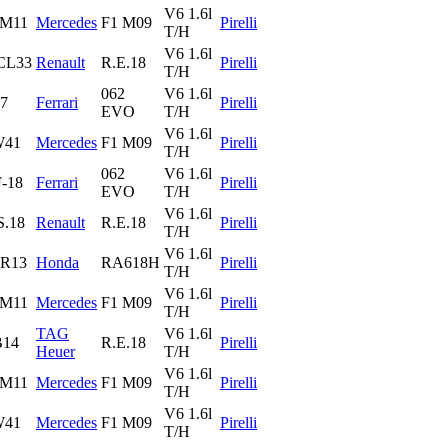
V6 1.6l
M11
Mercedes
F1 M09
Pirelli
T/H
V6 1.6l
CL33
Renault
R.E.18
Pirelli
T/H
062
V6 1.6l
7
Ferrari
Pirelli
EVO
T/H
V6 1.6l
W41
Mercedes
F1 M09
Pirelli
T/H
062
V6 1.6l
-18
Ferrari
Pirelli
EVO
T/H
V6 1.6l
S.18
Renault
R.E.18
Pirelli
T/H
V6 1.6l
R13
Honda
RA618H
Pirelli
T/H
V6 1.6l
M11
Mercedes
F1 M09
Pirelli
T/H
TAG
V6 1.6l
14
R.E.18
Pirelli
Heuer
T/H
V6 1.6l
M11
Mercedes
F1 M09
Pirelli
T/H
V6 1.6l
W41
Mercedes
F1 M09
Pirelli
T/H