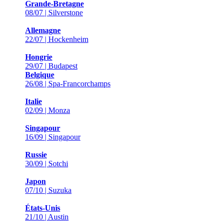
Grande-Bretagne
08/07 | Silverstone
Allemagne
22/07 | Hockenheim
Hongrie
29/07 | Budapest
Belgique
26/08 | Spa-Francorchamps
Italie
02/09 | Monza
Singapour
16/09 | Singapour
Russie
30/09 | Sotchi
Japon
07/10 | Suzuka
États-Unis
21/10 | Austin