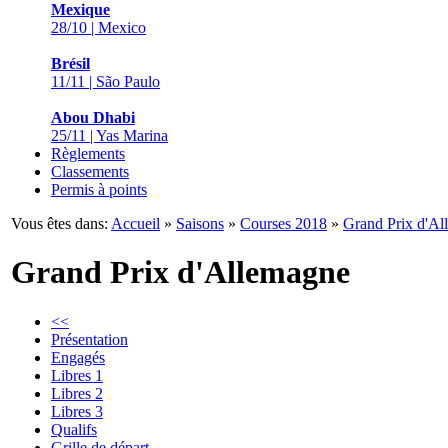
Mexique
28/10 | Mexico
Brésil
11/11 | São Paulo
Abou Dhabi
25/11 | Yas Marina
Règlements
Classements
Permis à points
Vous êtes dans:
Accueil
»
Saisons
»
Courses 2018
»
Grand Prix d'A
Grand Prix d'Allemagne
<<
Présentation
Engagés
Libres 1
Libres 2
Libres 3
Qualifs
Grille de départ