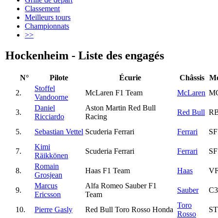
Classement
Meilleurs tours
Championnats
>>
Hockenheim - Liste des engagés
N°
Pilote
Écurie
Châssis
Mo
Stoffel
2.
McLaren F1 Team
McLaren
M
Vandoorne
Daniel
Aston Martin Red Bull
3.
Red Bull
RB
Ricciardo
Racing
5.
Sebastian Vettel
Scuderia Ferrari
Ferrari
SF
Kimi
7.
Scuderia Ferrari
Ferrari
SF
Räikkönen
Romain
8.
Haas F1 Team
Haas
VF
Grosjean
Marcus
Alfa Romeo Sauber F1
9.
Sauber
C3
Ericsson
Team
Toro
10.
Pierre Gasly
Red Bull Toro Rosso Honda
ST
Rosso