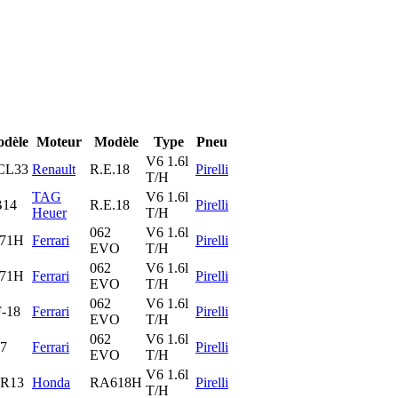
dèle
Moteur
Modèle
Type
Pneu
V6 1.6l
CL33
Renault
R.E.18
Pirelli
T/H
TAG
V6 1.6l
14
R.E.18
Pirelli
Heuer
T/H
062
V6 1.6l
71H
Ferrari
Pirelli
EVO
T/H
062
V6 1.6l
71H
Ferrari
Pirelli
EVO
T/H
062
V6 1.6l
-18
Ferrari
Pirelli
EVO
T/H
062
V6 1.6l
7
Ferrari
Pirelli
EVO
T/H
V6 1.6l
R13
Honda
RA618H
Pirelli
T/H