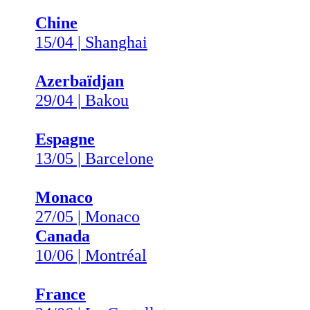
Chine
15/04 | Shanghai
Azerbaïdjan
29/04 | Bakou
Espagne
13/05 | Barcelone
Monaco
27/05 | Monaco
Canada
10/06 | Montréal
France