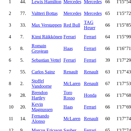
1
44.
Lewis Hamilton
Mercedes
Mercedes
66
1'15"5
2
77.
Valtteri Bottas
Mercedes
Mercedes
65
1'15"7
TAG
3
33.
Max Verstappen
Red Bull
66
1'15"8
Heuer
4
7.
Kimi Räikkönen
Ferrari
Ferrari
64
1'15"9
Romain
5
8.
Haas
Ferrari
66
1'16"7
Grosjean
6
5.
Sebastian Vettel
Ferrari
Ferrari
39
1'17"2
7
55.
Carlos Sainz
Renault
Renault
63
1'17"4
Stoffel
8
2.
McLaren
Renault
67
1'17"5
Vandoorne
Brendon
Toro
9
28.
Honda
66
1'17"6
Hartley
Rosso
Kevin
10
20.
Haas
Ferrari
66
1'17"6
Magnussen
Fernando
11
14.
McLaren
Renault
60
1'17"7
Alonso
12
9.
Marcus Ericsson
Sauber
Ferrari
65
1'17"7