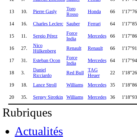
Toro
13
10.
Pierre Gasly
Honda
66
1'17"7
Rosso
14
16.
Charles Leclerc
Sauber
Ferrari
64
1'17"8
Force
15
11.
Sergio Pérez
Mercedes
66
1'17"8
India
Nico
16
27.
Renault
Renault
66
1'17"9
Hülkenberg
Force
17
31.
Esteban Ocon
Mercedes
64
1'17"9
India
Daniel
TAG
18
3.
Red Bull
22
1'18"2
Ricciardo
Heuer
19
18.
Lance Stroll
Williams
Mercedes
35
1'18"8
20
35.
Sergey Sirotkin
Williams
Mercedes
36
1'18"9
Rubriques
Actualités