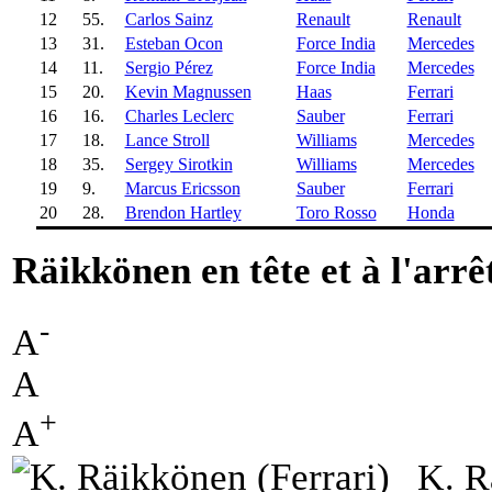
12
55.
Carlos Sainz
Renault
Renault
13
31.
Esteban Ocon
Force India
Mercedes
14
11.
Sergio Pérez
Force India
Mercedes
15
20.
Kevin Magnussen
Haas
Ferrari
16
16.
Charles Leclerc
Sauber
Ferrari
17
18.
Lance Stroll
Williams
Mercedes
18
35.
Sergey Sirotkin
Williams
Mercedes
19
9.
Marcus Ericsson
Sauber
Ferrari
20
28.
Brendon Hartley
Toro Rosso
Honda
Räikkönen en tête et à l'arrê
-
A
A
+
A
K. R