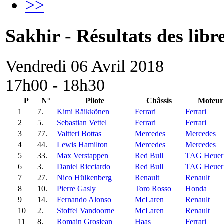
>>
Sakhir - Résultats des libr
Vendredi 06 Avril 2018
17h00 - 18h30
P
N°
Pilote
Châssis
Moteur
1
7.
Kimi Räikkönen
Ferrari
Ferrari
2
5.
Sebastian Vettel
Ferrari
Ferrari
3
77.
Valtteri Bottas
Mercedes
Mercedes
4
44.
Lewis Hamilton
Mercedes
Mercedes
5
33.
Max Verstappen
Red Bull
TAG Heuer
6
3.
Daniel Ricciardo
Red Bull
TAG Heuer
7
27.
Nico Hülkenberg
Renault
Renault
8
10.
Pierre Gasly
Toro Rosso
Honda
9
14.
Fernando Alonso
McLaren
Renault
10
2.
Stoffel Vandoorne
McLaren
Renault
11
8.
Romain Grosjean
Haas
Ferrari