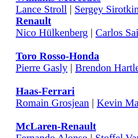
Lance Stroll
|
Sergey Sirotki
Renault
Nico Hülkenberg
|
Carlos Sa
Toro Rosso-Honda
Pierre Gasly
|
Brendon Hartl
Haas-Ferrari
Romain Grosjean
|
Kevin Ma
McLaren-Renault
Fernando Alonso
|
Stoffel V