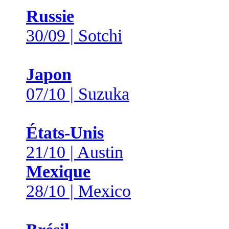
Russie
30/09 | Sotchi
Japon
07/10 | Suzuka
États-Unis
21/10 | Austin
Mexique
28/10 | Mexico