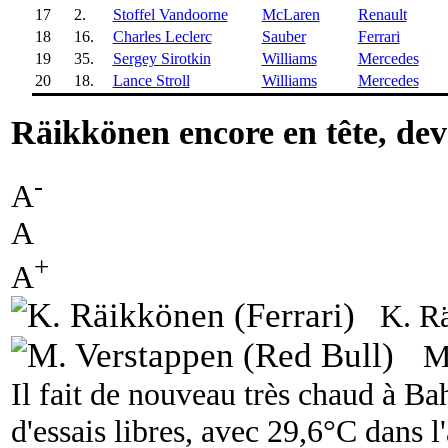
17
2.
Stoffel Vandoorne
McLaren
Renault
18
16.
Charles Leclerc
Sauber
Ferrari
19
35.
Sergey Sirotkin
Williams
Mercedes
20
18.
Lance Stroll
Williams
Mercedes
Räikkönen encore en tête, dev
-
A
A
+
A
K. Rä
M
Il fait de nouveau très chaud à Ba
d'essais libres, avec 29,6°C dans l'