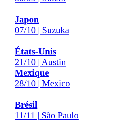
Japon
07/10 | Suzuka
États-Unis
21/10 | Austin
Mexique
28/10 | Mexico
Brésil
11/11 | São Paulo