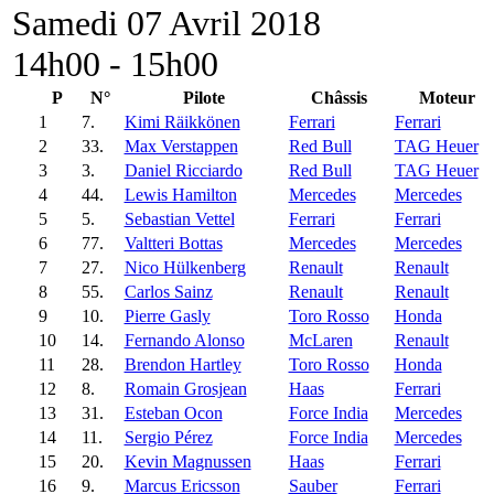
Samedi 07 Avril 2018
14h00 - 15h00
P
N°
Pilote
Châssis
Moteur
1
7.
Kimi Räikkönen
Ferrari
Ferrari
2
33.
Max Verstappen
Red Bull
TAG Heuer
3
3.
Daniel Ricciardo
Red Bull
TAG Heuer
4
44.
Lewis Hamilton
Mercedes
Mercedes
5
5.
Sebastian Vettel
Ferrari
Ferrari
6
77.
Valtteri Bottas
Mercedes
Mercedes
7
27.
Nico Hülkenberg
Renault
Renault
8
55.
Carlos Sainz
Renault
Renault
9
10.
Pierre Gasly
Toro Rosso
Honda
10
14.
Fernando Alonso
McLaren
Renault
11
28.
Brendon Hartley
Toro Rosso
Honda
12
8.
Romain Grosjean
Haas
Ferrari
13
31.
Esteban Ocon
Force India
Mercedes
14
11.
Sergio Pérez
Force India
Mercedes
15
20.
Kevin Magnussen
Haas
Ferrari
16
9.
Marcus Ericsson
Sauber
Ferrari