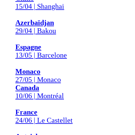
15/04 | Shanghai
Azerbaïdjan
29/04 | Bakou
Espagne
13/05 | Barcelone
Monaco
27/05 | Monaco
Canada
10/06 | Montréal
France
24/06 | Le Castellet