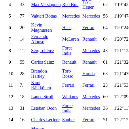
TAG
4
33.
Max Verstappen
Red Bull
62
1'19"42
Heuer
5
77.
Valtteri Bottas
Mercedes
Mercedes
56
1'19"47
Kevin
6
20.
Haas
Ferrari
64
1'20"24
Magnussen
Fernando
7
14.
McLaren
Renault
64
1'20"72
Alonso
Force
8
11.
Sergio Pérez
Mercedes
43
1'21"12
India
9
55.
Carlos Sainz
Renault
Renault
61
1'21"32
Brendon
Toro
10
28.
Honda
63
1'21"43
Hartley
Rosso
Kimi
11
7.
Ferrari
Ferrari
23
1'21"53
Räikkönen
12
18.
Lance Stroll
Williams
Mercedes
60
1'22"09
Force
13
31.
Esteban Ocon
Mercedes
36
1'22"11
India
14
16.
Charles Leclerc
Sauber
Ferrari
51
1'22"12
Marcus