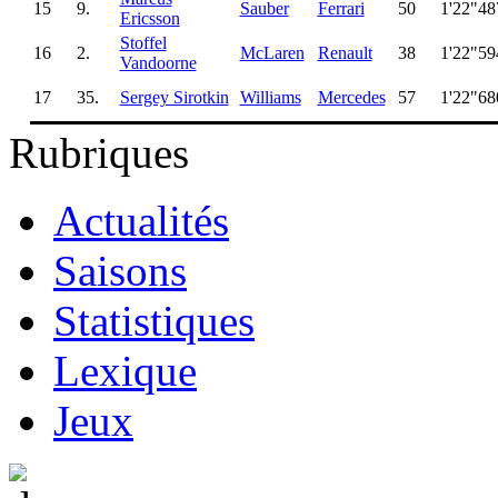
15
9.
Sauber
Ferrari
50
1'22"48
Ericsson
Stoffel
16
2.
McLaren
Renault
38
1'22"59
Vandoorne
17
35.
Sergey Sirotkin
Williams
Mercedes
57
1'22"68
Rubriques
Actualités
Saisons
Statistiques
Lexique
Jeux