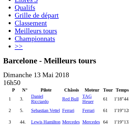
Qualifs
Grille de départ
Classement
Meilleurs tours
Championnats
>>
Barcelone - Meilleurs tours
Dimanche 13 Mai 2018
16h50
P
N°
Pilote
Châssis
Moteur
Tour
Temps
Daniel
TAG
1
3.
Red Bull
61
1'18"44
Ricciardo
Heuer
2
5.
Sebastian Vettel
Ferrari
Ferrari
61
1'19"12
3
44.
Lewis Hamilton
Mercedes
Mercedes
64
1'19"13