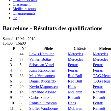
Classement
Meilleurs tours
Championnats
>>
Barcelone - Résultats des qualifications
Samedi 12 Mai 2018
15h00 - 16h00
P
N°
Pilote
Châssis
Moteu
1
44.
Lewis Hamilton
Mercedes
Mercedes
2
77.
Valtteri Bottas
Mercedes
Mercedes
3
5.
Sebastian Vettel
Ferrari
Ferrari
4
7.
Kimi Räikkönen
Ferrari
Ferrari
5
33.
Max Verstappen
Red Bull
TAG Heue
6
3.
Daniel Ricciardo
Red Bull
TAG Heue
7
20.
Kevin Magnussen
Haas
Ferrari
8
14.
Fernando Alonso
McLaren
Renault
9
55.
Carlos Sainz
Renault
Renault
10
8.
Romain Grosjean
Haas
Ferrari
11
2.
Stoffel Vandoorne
McLaren
Renault