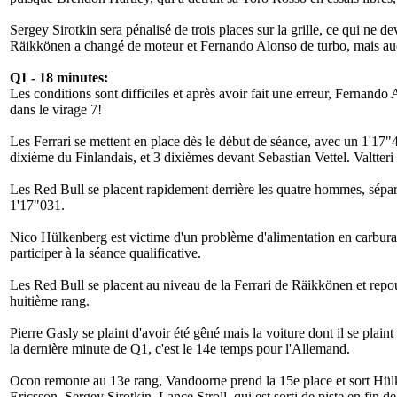
Sergey Sirotkin sera pénalisé de trois places sur la grille, ce qui n
Räikkönen a changé de moteur et Fernando Alonso de turbo, mais aucu
Q1 - 18 minutes:
Les conditions sont difficiles et après avoir fait une erreur, Fernando 
dans le virage 7!
Les Ferrari se mettent en place dès le début de séance, avec un 1'17
dixième du Finlandais, et 3 dixièmes devant Sebastian Vettel. Valtter
Les Red Bull se placent rapidement derrière les quatre hommes, sépar
1'17"031.
Nico Hülkenberg est victime d'un problème d'alimentation en carburan
participer à la séance qualificative.
Les Red Bull se placent au niveau de la Ferrari de Räikkönen et rep
huitième rang.
Pierre Gasly se plaint d'avoir été gêné mais la voiture dont il se plaint
la dernière minute de Q1, c'est le 14e temps pour l'Allemand.
Ocon remonte au 13e rang, Vandoorne prend la 15e place et sort Hülken
Ericsson, Sergey Sirotkin, Lance Stroll, qui est sorti de piste en fin 