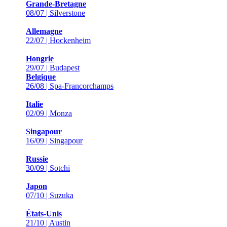
Grande-Bretagne
08/07 | Silverstone
Allemagne
22/07 | Hockenheim
Hongrie
29/07 | Budapest
Belgique
26/08 | Spa-Francorchamps
Italie
02/09 | Monza
Singapour
16/09 | Singapour
Russie
30/09 | Sotchi
Japon
07/10 | Suzuka
États-Unis
21/10 | Austin