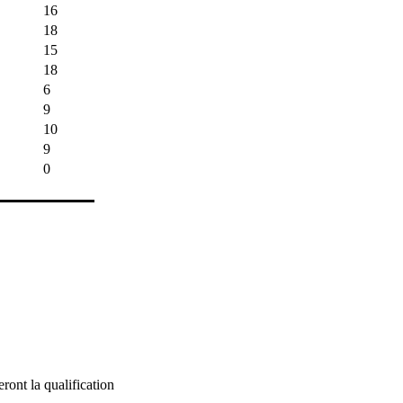
16
18
15
18
6
9
10
9
0
ront la qualification