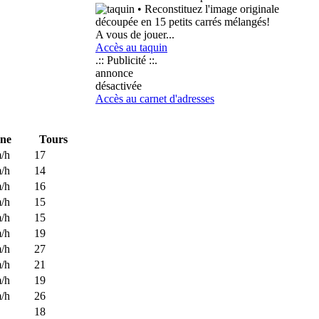
• Reconstituez l'image originale
découpée en 15 petits carrés mélangés!
A vous de jouer...
Accès au taquin
.:: Publicité ::.
annonce
désactivée
Accès au carnet d'adresses
ne
Tours
/h
17
/h
14
/h
16
/h
15
/h
15
/h
19
/h
27
/h
21
/h
19
/h
26
18