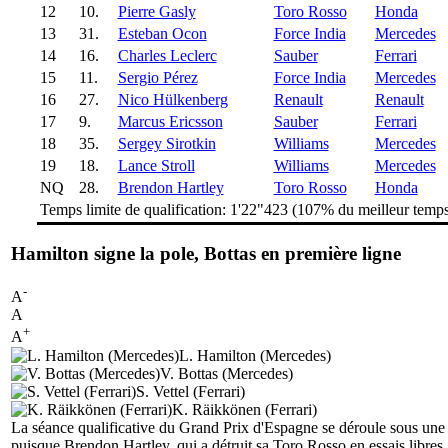
12
10.
Pierre Gasly
Toro Rosso
Honda
13
31.
Esteban Ocon
Force India
Mercedes
14
16.
Charles Leclerc
Sauber
Ferrari
15
11.
Sergio Pérez
Force India
Mercedes
16
27.
Nico Hülkenberg
Renault
Renault
17
9.
Marcus Ericsson
Sauber
Ferrari
18
35.
Sergey Sirotkin
Williams
Mercedes
19
18.
Lance Stroll
Williams
Mercedes
NQ
28.
Brendon Hartley
Toro Rosso
Honda
Temps limite de qualification: 1'22"423 (107% du meilleur temp
Hamilton signe la pole, Bottas en première ligne
-
A
A
+
A
L. Hamilton (Mercedes)
V. Bottas (Mercedes)
S. Vettel (Ferrari)
K. Räikkönen (Ferrari)
La séance qualificative du Grand Prix d'Espagne se déroule sous une m
puisque Brendon Hartley, qui a détruit sa Toro Rosso en essais libres,