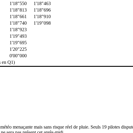
1'18"550
1'18"463
1'18"813
1'18"696
1'18"661
1'18"910
1'18"740
1'19"098
1'18"923
1'19"493
1'19"695
1'20"225
0'00"000
s en Q1)
étéo menaçante mais sans risque réel de pluie. Seuls 19 pilotes dispute
 ne sera pas présent cet après-midi.