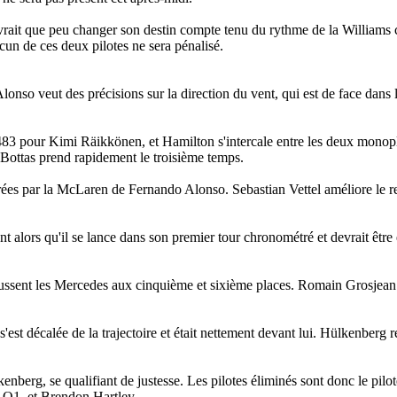
e devrait que peu changer son destin compte tenu du rythme de la William
n de ces deux pilotes ne sera pénalisé.
Alonso veut des précisions sur la direction du vent, qui est de face dans 
"483 pour Kimi Räikkönen, et Hamilton s'intercale entre les deux monop
i Bottas prend rapidement le troisième temps.
ées par la McLaren de Fernando Alonso. Sebastian Vettel améliore le re
t alors qu'il se lance dans son premier tour chronométré et devrait êtr
oussent les Mercedes aux cinquième et sixième places. Romain Grosjea
 s'est décalée de la trajectoire et était nettement devant lui. Hülkenberg 
berg, se qualifiant de justesse. Les pilotes éliminés sont donc le pil
de Q1, et Brendon Hartley.