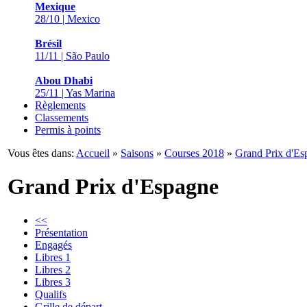
Mexique
28/10 | Mexico
Brésil
11/11 | São Paulo
Abou Dhabi
25/11 | Yas Marina
Règlements
Classements
Permis à points
Vous êtes dans:
Accueil
»
Saisons
»
Courses 2018
»
Grand Prix d'Es
Grand Prix d'Espagne
<<
Présentation
Engagés
Libres 1
Libres 2
Libres 3
Qualifs
Grille de départ