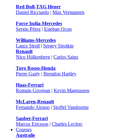
Red Bull-TAG Heuer
Daniel Ricciardo
|
Max Verstappen
Force India-Mercedes
Sergio Pérez
|
Esteban Ocon
Williams-Mercedes
Lance Stroll
|
Sergey Sirotkin
Renault
Nico Hülkenberg
|
Carlos Sainz
Toro Rosso-Honda
Pierre Gasly
|
Brendon Hartley
Haas-Ferrari
Romain Grosjean
|
Kevin Magnussen
McLaren-Renault
Fernando Alonso
|
Stoffel Vandoorne
Sauber-Ferrari
Marcus Ericsson
|
Charles Leclerc
Courses
Australie