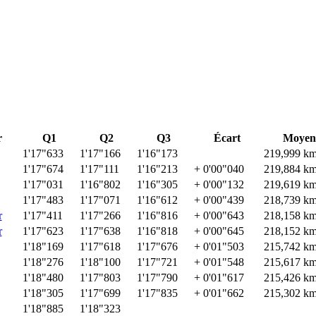
r
Q1
Q2
Q3
Écart
Moyen
1'17"633
1'17"166
1'16"173
219,999 km
1'17"674
1'17"111
1'16"213
+ 0'00"040
219,884 km
1'17"031
1'16"802
1'16"305
+ 0'00"132
219,619 km
1'17"483
1'17"071
1'16"612
+ 0'00"439
218,739 km
r
1'17"411
1'17"266
1'16"816
+ 0'00"643
218,158 km
r
1'17"623
1'17"638
1'16"818
+ 0'00"645
218,152 km
1'18"169
1'17"618
1'17"676
+ 0'01"503
215,742 km
1'18"276
1'18"100
1'17"721
+ 0'01"548
215,617 km
1'18"480
1'17"803
1'17"790
+ 0'01"617
215,426 km
1'18"305
1'17"699
1'17"835
+ 0'01"662
215,302 km
1'18"885
1'18"323