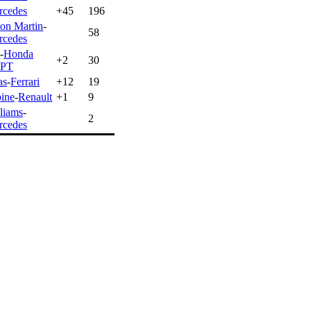
rcedes
+45
196
on Martin
-
58
rcedes
B
-
Honda
+2
30
PT
as
-
Ferrari
+12
19
ine
-
Renault
+1
9
liams
-
2
rcedes