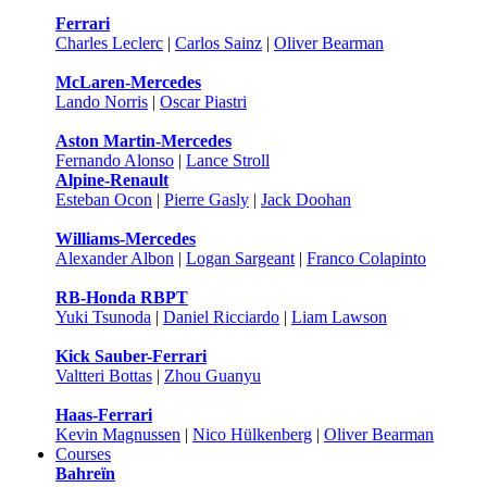
Ferrari
Charles Leclerc
|
Carlos Sainz
|
Oliver Bearman
McLaren-Mercedes
Lando Norris
|
Oscar Piastri
Aston Martin-Mercedes
Fernando Alonso
|
Lance Stroll
Alpine-Renault
Esteban Ocon
|
Pierre Gasly
|
Jack Doohan
Williams-Mercedes
Alexander Albon
|
Logan Sargeant
|
Franco Colapinto
RB-Honda RBPT
Yuki Tsunoda
|
Daniel Ricciardo
|
Liam Lawson
Kick Sauber-Ferrari
Valtteri Bottas
|
Zhou Guanyu
Haas-Ferrari
Kevin Magnussen
|
Nico Hülkenberg
|
Oliver Bearman
Courses
Bahreïn