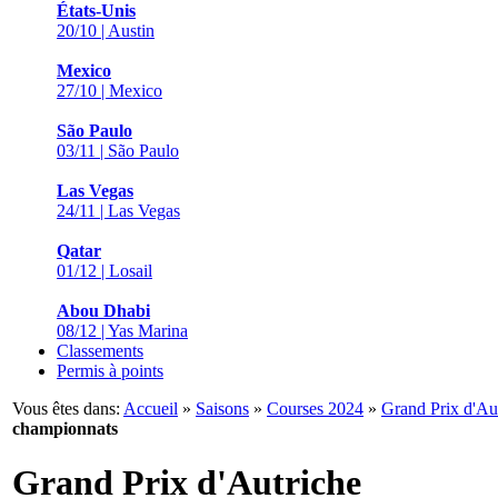
États-Unis
20/10 | Austin
Mexico
27/10 | Mexico
São Paulo
03/11 | São Paulo
Las Vegas
24/11 | Las Vegas
Qatar
01/12 | Losail
Abou Dhabi
08/12 | Yas Marina
Classements
Permis à points
Vous êtes dans:
Accueil
»
Saisons
»
Courses 2024
»
Grand Prix d'Au
championnats
Grand Prix d'Autriche