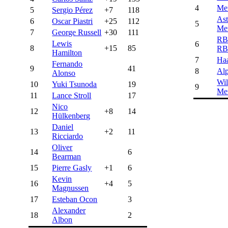
4
Me
5
Sergio Pérez
+7
118
Ast
6
Oscar Piastri
+25
112
5
Me
7
George Russell
+30
111
R
Lewis
6
8
+15
85
RB
Hamilton
7
Ha
Fernando
9
41
8
Alp
Alonso
Wil
10
Yuki Tsunoda
19
9
Me
11
Lance Stroll
17
Nico
12
+8
14
Hülkenberg
Daniel
13
+2
11
Ricciardo
Oliver
14
6
Bearman
15
Pierre Gasly
+1
6
Kevin
16
+4
5
Magnussen
17
Esteban Ocon
3
Alexander
18
2
Albon