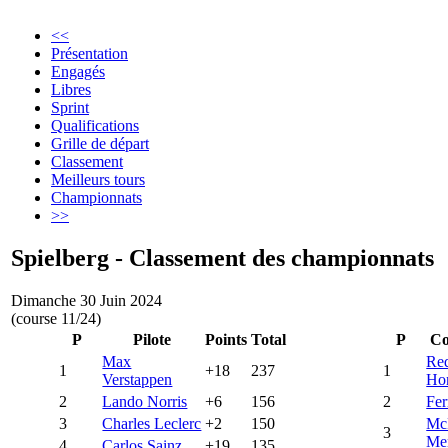
<<
Présentation
Engagés
Libres
Sprint
Qualifications
Grille de départ
Classement
Meilleurs tours
Championnats
>>
Spielberg - Classement des championnats
Dimanche 30 Juin 2024
(course 11/24)
P
Pilote
Points
Total
P
Co
Max
Red
1
+18
237
1
Verstappen
Ho
2
Lando Norris
+6
156
2
Fer
3
Charles Leclerc
+2
150
Mc
3
Me
4
Carlos Sainz
+19
135