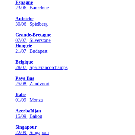
Espagne
23/06 | Barcelone
Autriche
30/06 | Spielberg
Grande-Bretagne
07/07 | Silverstone
Hongrie
21/07 | Budapest
Belgique
28/07 | Spa-Francorchamps
Pays-Bas
25/08 | Zandvoort
Italie
01/09 | Monza
Azerbaïdjan
15/09 | Bakou
Singapour
22/09 | Singapour