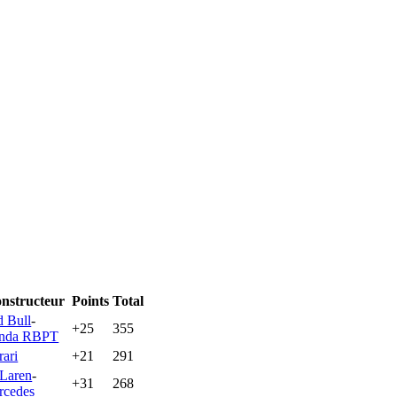
nstructeur
Points
Total
 Bull
-
+25
355
nda RBPT
rari
+21
291
Laren
-
+31
268
rcedes