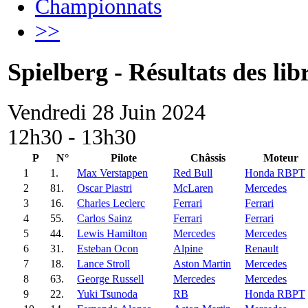
Championnats
>>
Spielberg - Résultats des lib
Vendredi 28 Juin 2024
12h30 - 13h30
P
N°
Pilote
Châssis
Moteur
1
1.
Max Verstappen
Red Bull
Honda RBPT
2
81.
Oscar Piastri
McLaren
Mercedes
3
16.
Charles Leclerc
Ferrari
Ferrari
4
55.
Carlos Sainz
Ferrari
Ferrari
5
44.
Lewis Hamilton
Mercedes
Mercedes
6
31.
Esteban Ocon
Alpine
Renault
7
18.
Lance Stroll
Aston Martin
Mercedes
8
63.
George Russell
Mercedes
Mercedes
9
22.
Yuki Tsunoda
RB
Honda RBPT