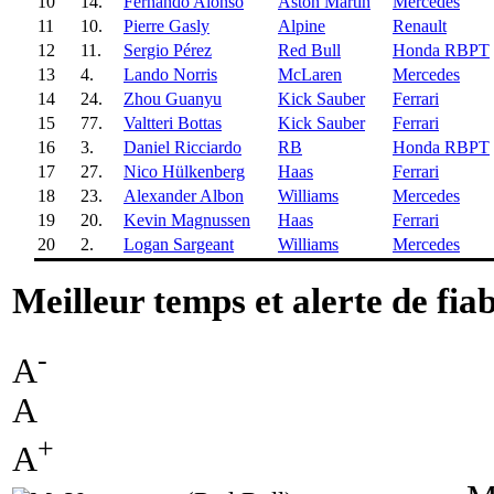
10
14.
Fernando Alonso
Aston Martin
Mercedes
11
10.
Pierre Gasly
Alpine
Renault
12
11.
Sergio Pérez
Red Bull
Honda RBPT
13
4.
Lando Norris
McLaren
Mercedes
14
24.
Zhou Guanyu
Kick Sauber
Ferrari
15
77.
Valtteri Bottas
Kick Sauber
Ferrari
16
3.
Daniel Ricciardo
RB
Honda RBPT
17
27.
Nico Hülkenberg
Haas
Ferrari
18
23.
Alexander Albon
Williams
Mercedes
19
20.
Kevin Magnussen
Haas
Ferrari
20
2.
Logan Sargeant
Williams
Mercedes
Meilleur temps et alerte de fia
-
A
A
+
A