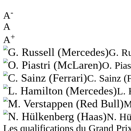
-
A
A
+
A
G. Ru
O. Pia
C. Sainz (F
L. 
M
N. Hü
Les qualifications du Grand Prix