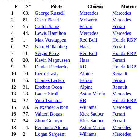
P
N°
Pilote
Châssis
Moteur
1
63.
George Russell
Mercedes
Mercedes
2
81.
Oscar Piastri
McLaren
Mercedes
3
55.
Carlos Sainz
Ferrari
Ferrari
4
44.
Lewis Hamilton
Mercedes
Mercedes
5
1.
Max Verstappen
Red Bull
Honda RBP
6
27.
Nico Hülkenberg
Haas
Ferrari
7
11.
Sergio Pérez
Red Bull
Honda RBP
8
20.
Kevin Magnussen
Haas
Ferrari
9
3.
Daniel Ricciardo
RB
Honda RBP
10
10.
Pierre Gasly
Alpine
Renault
11
16.
Charles Leclerc
Ferrari
Ferrari
12
31.
Esteban Ocon
Alpine
Renault
13
18.
Lance Stroll
Aston Martin
Mercedes
14
22.
Yuki Tsunoda
RB
Honda RBP
15
23.
Alexander Albon
Williams
Mercedes
16
77.
Valtteri Bottas
Kick Sauber
Ferrari
17
24.
Zhou Guanyu
Kick Sauber
Ferrari
18
14.
Fernando Alonso
Aston Martin
Mercedes
19
2.
Logan Sargeant
Williams
Mercedes