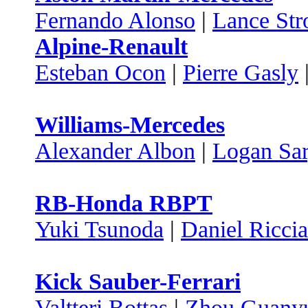
Fernando Alonso
|
Lance Stro
Alpine-Renault
Esteban Ocon
|
Pierre Gasly
Williams-Mercedes
Alexander Albon
|
Logan Sar
RB-Honda RBPT
Yuki Tsunoda
|
Daniel Ricci
Kick Sauber-Ferrari
Valtteri Bottas
|
Zhou Guany