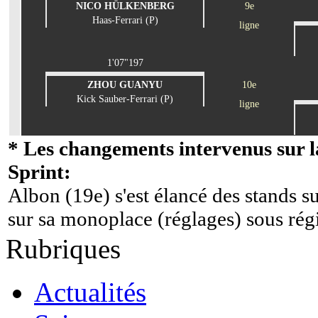
NICO HÜLKENBERG
9e
Haas-Ferrari (P)
ligne
1'07"197
ZHOU GUANYU
10e
Kick Sauber-Ferrari (P)
ligne
* Les changements intervenus sur la
Sprint:
Albon (19e) s'est élancé des stands su
sur sa monoplace (réglages) sous ré
Rubriques
Actualités