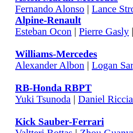
Fernando Alonso
|
Lance Stro
Alpine-Renault
Esteban Ocon
|
Pierre Gasly
Williams-Mercedes
Alexander Albon
|
Logan Sar
RB-Honda RBPT
Yuki Tsunoda
|
Daniel Ricci
Kick Sauber-Ferrari
Valtteri Bottas
|
Zhou Guany