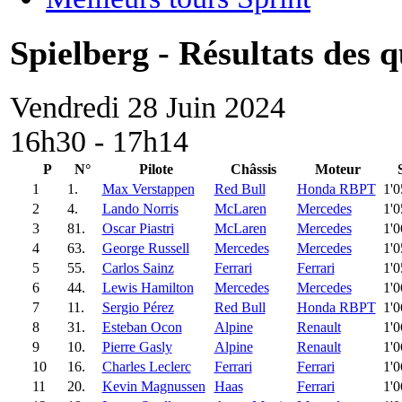
Spielberg - Résultats des q
Vendredi 28 Juin 2024
16h30 - 17h14
P
N°
Pilote
Châssis
Moteur
1
1.
Max Verstappen
Red Bull
Honda RBPT
1'
2
4.
Lando Norris
McLaren
Mercedes
1'
3
81.
Oscar Piastri
McLaren
Mercedes
1'
4
63.
George Russell
Mercedes
Mercedes
1'
5
55.
Carlos Sainz
Ferrari
Ferrari
1'
6
44.
Lewis Hamilton
Mercedes
Mercedes
1'
7
11.
Sergio Pérez
Red Bull
Honda RBPT
1'
8
31.
Esteban Ocon
Alpine
Renault
1'
9
10.
Pierre Gasly
Alpine
Renault
1'
10
16.
Charles Leclerc
Ferrari
Ferrari
1'
11
20.
Kevin Magnussen
Haas
Ferrari
1'