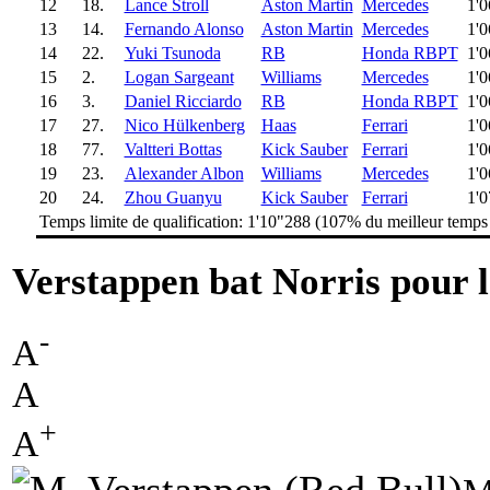
12
18.
Lance Stroll
Aston Martin
Mercedes
1'
13
14.
Fernando Alonso
Aston Martin
Mercedes
1'
14
22.
Yuki Tsunoda
RB
Honda RBPT
1'
15
2.
Logan Sargeant
Williams
Mercedes
1'
16
3.
Daniel Ricciardo
RB
Honda RBPT
1'
17
27.
Nico Hülkenberg
Haas
Ferrari
1'
18
77.
Valtteri Bottas
Kick Sauber
Ferrari
1'
19
23.
Alexander Albon
Williams
Mercedes
1'
20
24.
Zhou Guanyu
Kick Sauber
Ferrari
1'
Temps limite de qualification: 1'10"288 (107% du meilleur temp
Verstappen bat Norris pour l
-
A
A
+
A