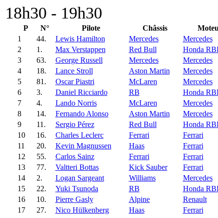
18h30 - 19h30
P
N°
Pilote
Châssis
Mote
1
44.
Lewis Hamilton
Mercedes
Mercedes
2
1.
Max Verstappen
Red Bull
Honda RB
3
63.
George Russell
Mercedes
Mercedes
4
18.
Lance Stroll
Aston Martin
Mercedes
5
81.
Oscar Piastri
McLaren
Mercedes
6
3.
Daniel Ricciardo
RB
Honda RB
7
4.
Lando Norris
McLaren
Mercedes
8
14.
Fernando Alonso
Aston Martin
Mercedes
9
11.
Sergio Pérez
Red Bull
Honda RB
10
16.
Charles Leclerc
Ferrari
Ferrari
11
20.
Kevin Magnussen
Haas
Ferrari
12
55.
Carlos Sainz
Ferrari
Ferrari
13
77.
Valtteri Bottas
Kick Sauber
Ferrari
14
2.
Logan Sargeant
Williams
Mercedes
15
22.
Yuki Tsunoda
RB
Honda RB
16
10.
Pierre Gasly
Alpine
Renault
17
27.
Nico Hülkenberg
Haas
Ferrari