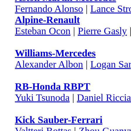
Fernando Alonso
|
Lance Stro
Alpine-Renault
Esteban Ocon
|
Pierre Gasly
Williams-Mercedes
Alexander Albon
|
Logan Sar
RB-Honda RBPT
Yuki Tsunoda
|
Daniel Ricci
Kick Sauber-Ferrari
Valtteri Bottas
|
Zhou Guany