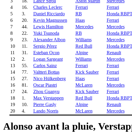
3
18.
Lance Stroll
Aston Martin
Mercedes
4
16.
Charles Leclerc
Ferrari
Ferrari
5
3.
Daniel Ricciardo
RB
Honda RBP
6
20.
Kevin Magnussen
Haas
Ferrari
7
44.
Lewis Hamilton
Mercedes
Mercedes
8
22.
Yuki Tsunoda
RB
Honda RBP
9
23.
Alexander Albon
Williams
Mercedes
10
11.
Sergio Pérez
Red Bull
Honda RBP
11
31.
Esteban Ocon
Alpine
Renault
12
2.
Logan Sargeant
Williams
Mercedes
13
55.
Carlos Sainz
Ferrari
Ferrari
14
77.
Valtteri Bottas
Kick Sauber
Ferrari
15
27.
Nico Hülkenberg
Haas
Ferrari
16
81.
Oscar Piastri
McLaren
Mercedes
17
24.
Zhou Guanyu
Kick Sauber
Ferrari
18
1.
Max Verstappen
Red Bull
Honda RBP
19
10.
Pierre Gasly
Alpine
Renault
20
4.
Lando Norris
McLaren
Mercedes
Alonso avant la pluie, Versta