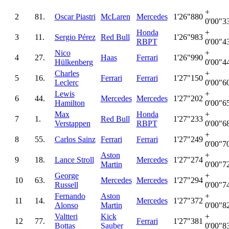
+
2
81.
Oscar Piastri
McLaren
Mercedes
1'26"880
0'00"3
Honda
+
3
11.
Sergio Pérez
Red Bull
1'26"983
RBPT
0'00"4
Nico
+
4
27.
Haas
Ferrari
1'26"990
Hülkenberg
0'00"4
Charles
+
5
16.
Ferrari
Ferrari
1'27"150
Leclerc
0'00"6
Lewis
+
6
44.
Mercedes
Mercedes
1'27"202
Hamilton
0'00"6
Max
Honda
+
7
1.
Red Bull
1'27"233
Verstappen
RBPT
0'00"6
+
8
55.
Carlos Sainz
Ferrari
Ferrari
1'27"249
0'00"7
Aston
+
9
18.
Lance Stroll
Mercedes
1'27"274
Martin
0'00"7
George
+
10
63.
Mercedes
Mercedes
1'27"294
Russell
0'00"7
Fernando
Aston
+
11
14.
Mercedes
1'27"372
Alonso
Martin
0'00"8
Valtteri
Kick
+
12
77.
Ferrari
1'27"381
Bottas
Sauber
0'00"8