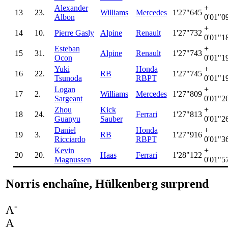
Alexander
+
13
23.
Williams
Mercedes
1'27"645
Albon
0'01"0
+
14
10.
Pierre Gasly
Alpine
Renault
1'27"732
0'01"1
Esteban
+
15
31.
Alpine
Renault
1'27"743
Ocon
0'01"1
Yuki
Honda
+
16
22.
RB
1'27"745
Tsunoda
RBPT
0'01"1
Logan
+
17
2.
Williams
Mercedes
1'27"809
Sargeant
0'01"2
Zhou
Kick
+
18
24.
Ferrari
1'27"813
Guanyu
Sauber
0'01"2
Daniel
Honda
+
19
3.
RB
1'27"916
Ricciardo
RBPT
0'01"3
Kevin
+
20
20.
Haas
Ferrari
1'28"122
Magnussen
0'01"5
Norris enchaîne, Hülkenberg surprend
-
A
A