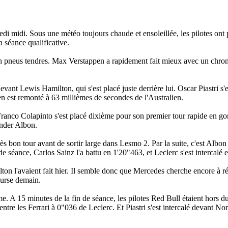
edi midi. Sous une météo toujours chaude et ensoleillée, les pilotes ont
 séance qualificative.
n pneus tendres. Max Verstappen a rapidement fait mieux avec un chro
nt Lewis Hamilton, qui s'est placé juste derrière lui. Oscar Piastri s'es
 est remonté à 63 millièmes de secondes de l'Australien.
 Franco Colapinto s'est placé dixième pour son premier tour rapide en g
ander Albon.
ès bon tour avant de sortir large dans Lesmo 2. Par la suite, c'est Albon 
éance, Carlos Sainz l'a battu en 1'20"463, et Leclerc s'est intercalé e
lton l'avaient fait hier. Il semble donc que Mercedes cherche encore à r
ourse demain.
me. A 15 minutes de la fin de séance, les pilotes Red Bull étaient hors du
ntre les Ferrari à 0"036 de Leclerc. Et Piastri s'est intercalé devant Nor