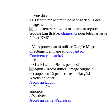
.:: Vue du ciel ::.
>> Découvrez le circuit de Monza depuis des
images satellite!
• Vous disposez du logiciel
Google Earth Pro
,
cliquez ici
pour télécharger le
fichier KMZ.
• Vous pouvez aussi utiliser
Google Maps
directement en ligne en
cliquant ici
.
Comment ça marche?
.:: Jeu ::.
>> La F1 s'emmêle les pédales!
• Reconstituez l'image originale
découpée en 15 petits carrés mélangés!
A vous de jouer...
Accès au taquin
.:: Publicité ::.
annonce
désactivée
Accès au carnet d'adresses