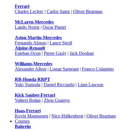
Ferrari
Charles Leclerc
|
Carlos Sainz
|
Oliver Bearman
McLaren-Mercedes
Lando Norris
|
Oscar Piastri
Aston Martin-Mercedes
Fernando Alonso
|
Lance Stroll
Alpine-Renault
Esteban Ocon
|
Pierre Gasly
|
Jack Doohan
Williams-Mercedes
Alexander Albon
|
Logan Sargeant
|
Franco Colapinto
RB-Honda RBPT
Yuki Tsunoda
|
Daniel Ricciardo
|
Liam Lawson
Kick Sauber-Ferrari
Valtteri Bottas
|
Zhou Guanyu
Haas-Ferrari
Kevin Magnussen
|
Nico Hülkenberg
|
Oliver Bearman
Courses
Bahreïn