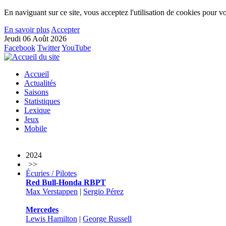
En naviguant sur ce site, vous acceptez l'utilisation de cookies pour vo
En savoir plus
Accepter
Jeudi 06 Août 2026
Facebook
Twitter
YouTube
Accueil
Actualités
Saisons
Statistiques
Lexique
Jeux
Mobile
2024
>>
Écuries / Pilotes
Red Bull-Honda RBPT
Max Verstappen
|
Sergio Pérez
Mercedes
Lewis Hamilton
|
George Russell