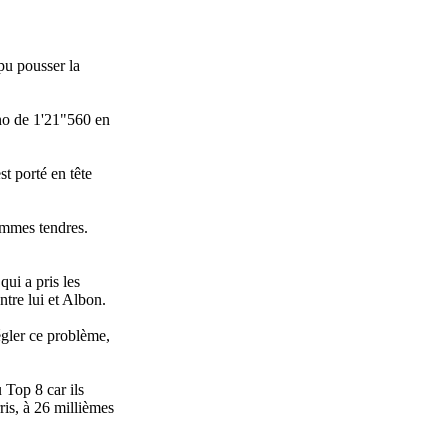
 pu pousser la
no de 1'21"560 en
t porté en tête
ommes tendres.
qui a pris les
ntre lui et Albon.
égler ce problème,
 Top 8 car ils
ris, à 26 millièmes