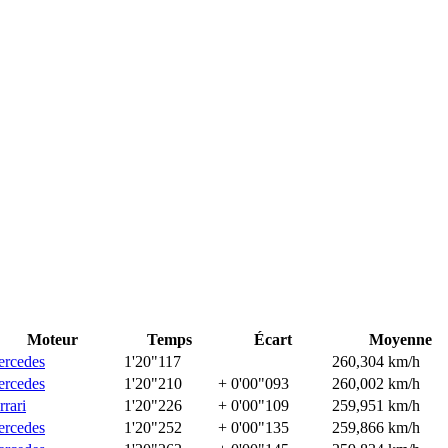
Moteur
Temps
Écart
Moyenne
rcedes
1'20"117
260,304 km/h
rcedes
1'20"210
+ 0'00"093
260,002 km/h
rrari
1'20"226
+ 0'00"109
259,951 km/h
rcedes
1'20"252
+ 0'00"135
259,866 km/h