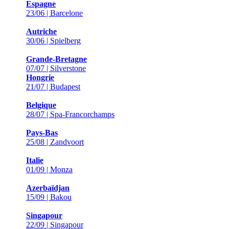
Espagne
23/06 | Barcelone
Autriche
30/06 | Spielberg
Grande-Bretagne
07/07 | Silverstone
Hongrie
21/07 | Budapest
Belgique
28/07 | Spa-Francorchamps
Pays-Bas
25/08 | Zandvoort
Italie
01/09 | Monza
Azerbaïdjan
15/09 | Bakou
Singapour
22/09 | Singapour