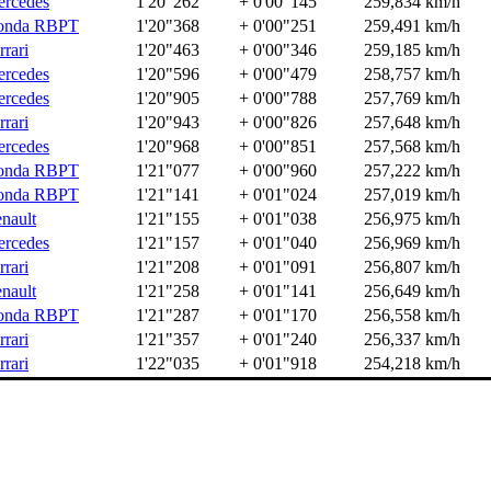
rcedes
1'20"262
+ 0'00"145
259,834 km/h
onda RBPT
1'20"368
+ 0'00"251
259,491 km/h
rrari
1'20"463
+ 0'00"346
259,185 km/h
rcedes
1'20"596
+ 0'00"479
258,757 km/h
rcedes
1'20"905
+ 0'00"788
257,769 km/h
rrari
1'20"943
+ 0'00"826
257,648 km/h
rcedes
1'20"968
+ 0'00"851
257,568 km/h
onda RBPT
1'21"077
+ 0'00"960
257,222 km/h
onda RBPT
1'21"141
+ 0'01"024
257,019 km/h
nault
1'21"155
+ 0'01"038
256,975 km/h
rcedes
1'21"157
+ 0'01"040
256,969 km/h
rrari
1'21"208
+ 0'01"091
256,807 km/h
nault
1'21"258
+ 0'01"141
256,649 km/h
onda RBPT
1'21"287
+ 0'01"170
256,558 km/h
rrari
1'21"357
+ 0'01"240
256,337 km/h
rrari
1'22"035
+ 0'01"918
254,218 km/h