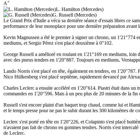
+
A
L. Hamilton (Mercedes)
G. Russell (Mercedes)
Le Grand Prix d'Italie a vécu sa dernière séance d'essais libres ce sam
performance de leur monoplace pour une dernière préparation avant la
Kevin Magnussen a été le premier à signer un chrono, un 1'21"774 e
mediums, et Sergio Pérez s'est placé deuxième à 0"102.
George Russell a amélioré en roulant en 1'21"169 en mediums, loin deva
avec des pneus tendres en 1'20"887. Toujours en mediums, Verstappen
Lando Norris s'est placé en tête, également en tendres, en 1'20"787.
Nico Hülkenberg s'est placé septième, rapidement devancé par Alex
Charles Leclerc a ensuite accéléré en 1'20"614. Piastri était dans un tr
commandes en 1'20"596. Mais à un peu plus de 20 minutes de la fin de s
Russell s'est encore plaint d'un baquet trop chaud, comme lui et Hami
et le temps presse pour ne pas le subir durant les 300 kilomètres de c
Leclerc s'est porté en tête en 1'20"226, et Colapinto s'est placé huitiè
n'avaient pas fait de chrono en gommes tendres. Norris s'est intercalé e
de Leclerc.