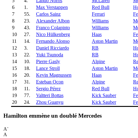
5
4.
Lando Norris
McLaren
Me
6
1.
Max Verstappen
Red Bull
H
7
55.
Carlos Sainz
Ferrari
Fe
8
23.
Alexander Albon
Williams
Me
9
43.
Franco Colapinto
Williams
Me
10
27.
Nico Hülkenberg
Haas
Fe
11
14.
Fernando Alonso
Aston Martin
Me
12
3.
Daniel Ricciardo
RB
H
13
22.
Yuki Tsunoda
RB
H
14
10.
Pierre Gasly
Alpine
Re
15
18.
Lance Stroll
Aston Martin
Me
16
20.
Kevin Magnussen
Haas
Fe
17
31.
Esteban Ocon
Alpine
Re
18
11.
Sergio Pérez
Red Bull
H
19
77.
Valtteri Bottas
Kick Sauber
Fe
20
24.
Zhou Guanyu
Kick Sauber
Fe
Hamilton emmène un doublé Mercedes
-
A
A