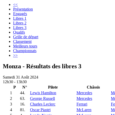
<<
Présentation
Engagés
Libres 1
Libres 2
Libres 3
Qualifs
Grille de départ
Classement
Meilleurs tours
Championnats
>>
Monza - Résultats des libres 3
Samedi 31 Août 2024
12h30 - 13h30
P
N°
Pilote
Châssis
1
44.
Lewis Hamilton
Mercedes
Me
2
63.
George Russell
Mercedes
Me
3
16.
Charles Leclerc
Ferrari
Fe
4
81.
Oscar Piastri
McLaren
Me