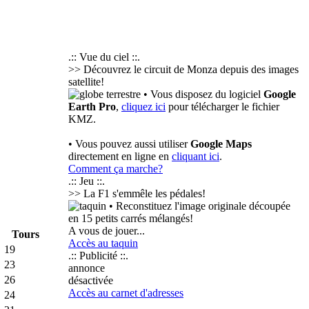
.:: Vue du ciel ::.
>> Découvrez le circuit de Monza depuis des images
satellite!
• Vous disposez du logiciel
Google
Earth Pro
,
cliquez ici
pour télécharger le fichier
KMZ.
• Vous pouvez aussi utiliser
Google Maps
directement en ligne en
cliquant ici
.
Comment ça marche?
.:: Jeu ::.
>> La F1 s'emmêle les pédales!
• Reconstituez l'image originale découpée
en 15 petits carrés mélangés!
A vous de jouer...
Tours
Accès au taquin
19
.:: Publicité ::.
23
annonce
26
désactivée
Accès au carnet d'adresses
24