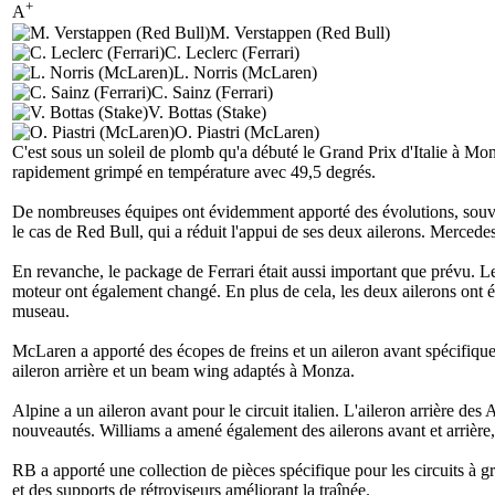
+
A
M. Verstappen (Red Bull)
C. Leclerc (Ferrari)
L. Norris (McLaren)
C. Sainz (Ferrari)
V. Bottas (Stake)
O. Piastri (McLaren)
C'est sous un soleil de plomb qu'a débuté le Grand Prix d'Italie à Monz
rapidement grimpé en température avec 49,5 degrés.
De nombreuses équipes ont évidemment apporté des évolutions, souven
le cas de Red Bull, qui a réduit l'appui de ses deux ailerons. Mercedes s
En revanche, le package de Ferrari était aussi important que prévu. Les
moteur ont également changé. En plus de cela, les deux ailerons ont ét
museau.
McLaren a apporté des écopes de freins et un aileron avant spécifique
aileron arrière et un beam wing adaptés à Monza.
Alpine a un aileron avant pour le circuit italien. L'aileron arrière des A
nouveautés. Williams a amené également des ailerons avant et arrière, 
RB a apporté une collection de pièces spécifique pour les circuits à g
et des supports de rétroviseurs améliorant la traînée.