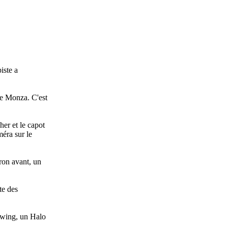
iste a
de Monza. C'est
her et le capot
méra sur le
ron avant, un
te des
m wing, un Halo