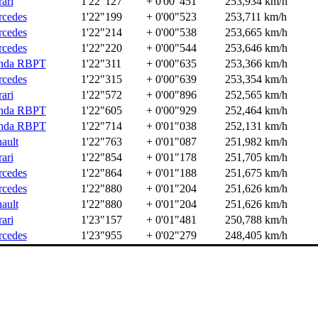
rari
1'22"127
+ 0'00"451
253,934 km/h
cedes
1'22"199
+ 0'00"523
253,711 km/h
cedes
1'22"214
+ 0'00"538
253,665 km/h
cedes
1'22"220
+ 0'00"544
253,646 km/h
nda RBPT
1'22"311
+ 0'00"635
253,366 km/h
cedes
1'22"315
+ 0'00"639
253,354 km/h
rari
1'22"572
+ 0'00"896
252,565 km/h
nda RBPT
1'22"605
+ 0'00"929
252,464 km/h
nda RBPT
1'22"714
+ 0'01"038
252,131 km/h
ault
1'22"763
+ 0'01"087
251,982 km/h
rari
1'22"854
+ 0'01"178
251,705 km/h
cedes
1'22"864
+ 0'01"188
251,675 km/h
cedes
1'22"880
+ 0'01"204
251,626 km/h
ault
1'22"880
+ 0'01"204
251,626 km/h
rari
1'23"157
+ 0'01"481
250,788 km/h
cedes
1'23"955
+ 0'02"279
248,405 km/h