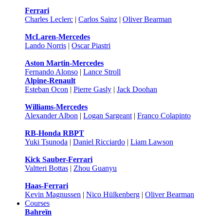
Ferrari
Charles Leclerc
|
Carlos Sainz
|
Oliver Bearman
McLaren-Mercedes
Lando Norris
|
Oscar Piastri
Aston Martin-Mercedes
Fernando Alonso
|
Lance Stroll
Alpine-Renault
Esteban Ocon
|
Pierre Gasly
|
Jack Doohan
Williams-Mercedes
Alexander Albon
|
Logan Sargeant
|
Franco Colapinto
RB-Honda RBPT
Yuki Tsunoda
|
Daniel Ricciardo
|
Liam Lawson
Kick Sauber-Ferrari
Valtteri Bottas
|
Zhou Guanyu
Haas-Ferrari
Kevin Magnussen
|
Nico Hülkenberg
|
Oliver Bearman
Courses
Bahreïn