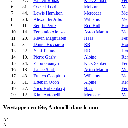
5
77.
Valtteri Bottas
Kick Sauber
Fer
6
81.
Oscar Piastri
McLaren
Mer
7
44.
Lewis Hamilton
Mercedes
Mer
8
23.
Alexander Albon
Williams
Mer
9
11.
Sergio Pérez
Red Bull
Ho
10
14.
Fernando Alonso
Aston Martin
Mer
11
20.
Kevin Magnussen
Haas
Fer
12
3.
Daniel Ricciardo
RB
Ho
13
22.
Yuki Tsunoda
RB
Ho
14
10.
Pierre Gasly
Alpine
Ren
15
24.
Zhou Guanyu
Kick Sauber
Fer
16
18.
Lance Stroll
Aston Martin
Mer
17
43.
Franco Colapinto
Williams
Mer
18
31.
Esteban Ocon
Alpine
Ren
19
27.
Nico Hülkenberg
Haas
Fer
20
12.
Kimi Antonelli
Mercedes
Mer
Verstappen en tête, Antonelli dans le mur
-
A
A