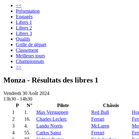
<<
Présentation
Engagés
Libres 1
Libres 2
Libres 3
Qualifs
Grille de départ
Classement
Meilleurs tours
Championnats
>>
Monza - Résultats des libres 1
Vendredi 30 Août 2024
13h30 - 14h30
P
N°
Pilote
Châssis
1
1.
Max Verstappen
Red Bull
Ho
2
16.
Charles Leclerc
Ferrari
Fer
3
4.
Lando Norris
McLaren
Mer
4
55.
Carlos Sainz
Ferrari
Fer