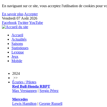
En naviguant sur ce site, vous acceptez l'utilisation de cookies pour vo
En savoir plus
Accepter
Vendredi 07 Août 2026
Facebook
Twitter
YouTube
Accueil
Actualités
Saisons
Statistiques
Lexique
Jeux
Mobile
2024
>>
Écuries / Pilotes
Red Bull-Honda RBPT
Max Verstappen
|
Sergio Pérez
Mercedes
Lewis Hamilton
|
George Russell