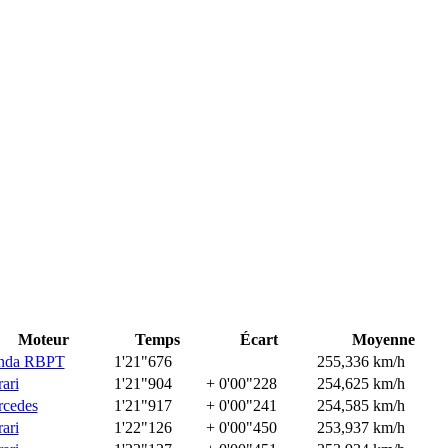
Moteur
Temps
Écart
Moyenne
nda RBPT
1'21"676
255,336 km/h
rari
1'21"904
+ 0'00"228
254,625 km/h
cedes
1'21"917
+ 0'00"241
254,585 km/h
rari
1'22"126
+ 0'00"450
253,937 km/h