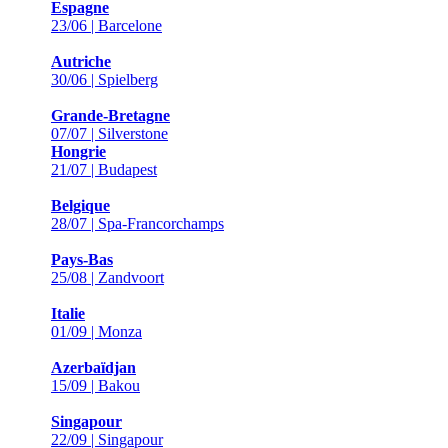
Espagne
23/06 | Barcelone
Autriche
30/06 | Spielberg
Grande-Bretagne
07/07 | Silverstone
Hongrie
21/07 | Budapest
Belgique
28/07 | Spa-Francorchamps
Pays-Bas
25/08 | Zandvoort
Italie
01/09 | Monza
Azerbaïdjan
15/09 | Bakou
Singapour
22/09 | Singapour