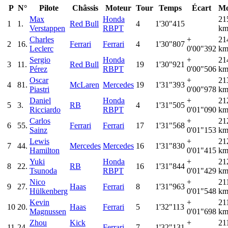
P
N°
Pilote
Châssis
Moteur
Tour
Temps
Écart
Mo
Max
Honda
21
1
1.
Red Bull
4
1'30"415
Verstappen
RBPT
km
Charles
+
21
2
16.
Ferrari
Ferrari
4
1'30"807
Leclerc
0'00"392
km
Sergio
Honda
+
21
3
11.
Red Bull
19
1'30"921
Pérez
RBPT
0'00"506
km
Oscar
+
21
4
81.
McLaren
Mercedes
19
1'31"393
Piastri
0'00"978
km
Daniel
Honda
+
21
5
3.
RB
4
1'31"505
Ricciardo
RBPT
0'01"090
km
Carlos
+
21
6
55.
Ferrari
Ferrari
17
1'31"568
Sainz
0'01"153
km
Lewis
+
21
7
44.
Mercedes
Mercedes
16
1'31"830
Hamilton
0'01"415
km
Yuki
Honda
+
21
8
22.
RB
16
1'31"844
Tsunoda
RBPT
0'01"429
km
Nico
+
21
9
27.
Haas
Ferrari
8
1'31"963
Hülkenberg
0'01"548
km
Kevin
+
21
10
20.
Haas
Ferrari
5
1'32"113
Magnussen
0'01"698
km
Zhou
Kick
+
21
11
24.
Ferrari
7
1'32"131