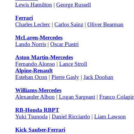
Lewis Hamilton
|
George Russell
Ferrari
Charles Leclerc
|
Carlos Sainz
|
Oliver Bearman
McLaren-Mercedes
Lando Norris
|
Oscar Piastri
Aston Martin-Mercedes
Fernando Alonso
|
Lance Stroll
Alpine-Renault
Esteban Ocon
|
Pierre Gasly
|
Jack Doohan
Williams-Mercedes
Alexander Albon
|
Logan Sargeant
|
Franco Colapi
RB-Honda RBPT
Yuki Tsunoda
|
Daniel Ricciardo
|
Liam Lawson
Kick Sauber-Ferrari