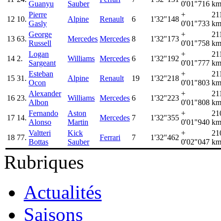
Guanyu
Sauber
0'01"716
km
Pierre
+
21
12
10.
Alpine
Renault
6
1'32"148
Gasly
0'01"733
km
George
+
21
13
63.
Mercedes
Mercedes
8
1'32"173
Russell
0'01"758
km
Logan
+
21
14
2.
Williams
Mercedes
6
1'32"192
Sargeant
0'01"777
km
Esteban
+
21
15
31.
Alpine
Renault
19
1'32"218
Ocon
0'01"803
km
Alexander
+
21
16
23.
Williams
Mercedes
6
1'32"223
Albon
0'01"808
km
Fernando
Aston
+
21
17
14.
Mercedes
7
1'32"355
Alonso
Martin
0'01"940
km
Valtteri
Kick
+
21
18
77.
Ferrari
7
1'32"462
Bottas
Sauber
0'02"047
km
Rubriques
Actualités
Saisons