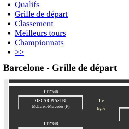
Qualifs
Grille de départ
Classement
Meilleurs tours
Championnats
>>
Barcelone - Grille de départ
1'11"546
OSCAR PIASTRI
1re
McLaren-Mercedes (P)
ligne
1'11"848