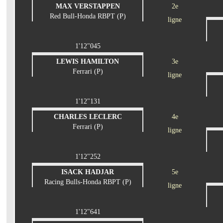
MAX VERSTAPPEN
2e
Red Bull-Honda RBPT (P)
ligne
1'12"045
LEWIS HAMILTON
3e
Ferrari (P)
ligne
1'12"131
CHARLES LECLERC
4e
Ferrari (P)
ligne
1'12"252
ISACK HADJAR
5e
Racing Bulls-Honda RBPT (P)
ligne
1'12"641