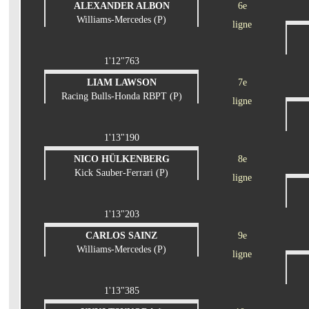
ALEXANDER ALBON
6e
Williams-Mercedes (P)
ligne
1'12"763
LIAM LAWSON
7e
Racing Bulls-Honda RBPT (P)
ligne
1'13"190
NICO HÜLKENBERG
8e
Kick Sauber-Ferrari (P)
ligne
1'13"203
CARLOS SAINZ
9e
Williams-Mercedes (P)
ligne
1'13"385