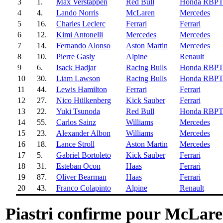
3
1.
Max Verstappen
Red Bull
Honda RBP
4
4.
Lando Norris
McLaren
Mercedes
5
16.
Charles Leclerc
Ferrari
Ferrari
6
12.
Kimi Antonelli
Mercedes
Mercedes
7
14.
Fernando Alonso
Aston Martin
Mercedes
8
10.
Pierre Gasly
Alpine
Renault
9
6.
Isack Hadjar
Racing Bulls
Honda RBP
10
30.
Liam Lawson
Racing Bulls
Honda RBP
11
44.
Lewis Hamilton
Ferrari
Ferrari
12
27.
Nico Hülkenberg
Kick Sauber
Ferrari
13
22.
Yuki Tsunoda
Red Bull
Honda RBP
14
55.
Carlos Sainz
Williams
Mercedes
15
23.
Alexander Albon
Williams
Mercedes
16
18.
Lance Stroll
Aston Martin
Mercedes
17
5.
Gabriel Bortoleto
Kick Sauber
Ferrari
18
31.
Esteban Ocon
Haas
Ferrari
19
87.
Oliver Bearman
Haas
Ferrari
20
43.
Franco Colapinto
Alpine
Renault
Piastri confirme pour McLaren