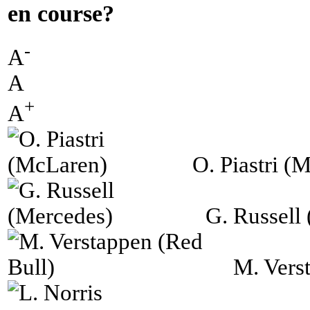
en course?
-
A
A
+
A
O. Piastri (
G. Russell
M. Vers