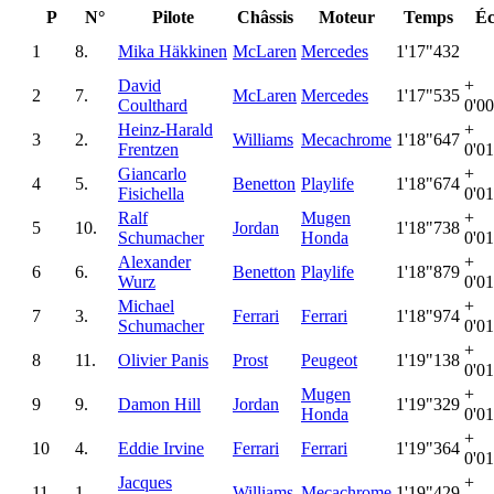
P
N°
Pilote
Châssis
Moteur
Temps
Éc
1
8.
Mika Häkkinen
McLaren
Mercedes
1'17"432
David
+
2
7.
McLaren
Mercedes
1'17"535
Coulthard
0'0
Heinz-Harald
+
3
2.
Williams
Mecachrome
1'18"647
Frentzen
0'0
Giancarlo
+
4
5.
Benetton
Playlife
1'18"674
Fisichella
0'0
Ralf
Mugen
+
5
10.
Jordan
1'18"738
Schumacher
Honda
0'0
Alexander
+
6
6.
Benetton
Playlife
1'18"879
Wurz
0'0
Michael
+
7
3.
Ferrari
Ferrari
1'18"974
Schumacher
0'0
+
8
11.
Olivier Panis
Prost
Peugeot
1'19"138
0'0
Mugen
+
9
9.
Damon Hill
Jordan
1'19"329
Honda
0'0
+
10
4.
Eddie Irvine
Ferrari
Ferrari
1'19"364
0'0
Jacques
+
11
1.
Williams
Mecachrome
1'19"429