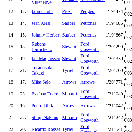
Villeneuve
0'0
+
12
12.
Jarno Trulli
Prost
Peugeot
1'19"474
0'0
+
13
14.
Jean Alesi
Sauber
Petronas
1'19"686
0'0
+
14
15.
Johnny Herbert
Sauber
Petronas
1'19"867
0'0
Rubens
Ford
+
15
18.
Stewart
1'20"299
Barrichello
Cosworth
0'0
Ford
+
16
19.
Jan Magnussen
Stewart
1'20"330
Cosworth
0'0
Toranosuke
Ford
+
17
21.
Tyrrell
1'20"760
Takagi
Cosworth
0'0
+
18
17.
Mika Salo
Arrows
Arrows
1'20"771
0'0
Ford
+
19
23.
Esteban Tuero
Minardi
1'21"040
Cosworth
0'0
+
20
16.
Pedro Diniz
Arrows
Arrows
1'21"042
0'0
Ford
+
21
22.
Shinji Nakano
Minardi
1'21"242
Cosworth
0'0
Ford
+
22
20.
Ricardo Rosset
Tyrrell
1'21"541
Cosworth
0'0