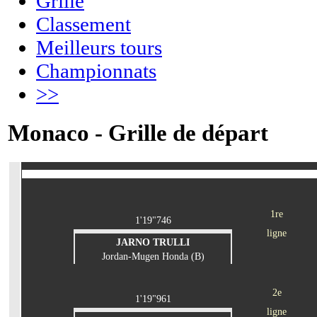
Grille
Classement
Meilleurs tours
Championnats
>>
Monaco - Grille de départ
1re
1'19"746
ligne
JARNO TRULLI
Jordan-Mugen Honda (B)
2e
1'19"961
ligne