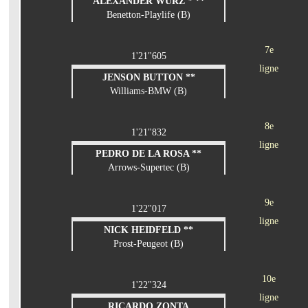
ALEXANDER WURZ * **
Benetton-Playlife (B)
7e
1'21"605
ligne
JENSON BUTTON **
Williams-BMW (B)
8e
1'21"832
ligne
PEDRO DE LA ROSA **
Arrows-Supertec (B)
9e
1'22"017
ligne
NICK HEIDFELD **
Prost-Peugeot (B)
10e
1'22"324
ligne
RICARDO ZONTA