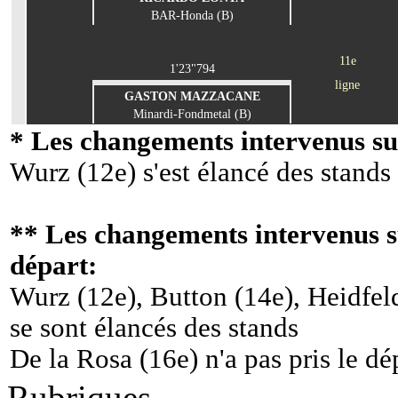
BAR-Honda (B)
11e
1'23"794
ligne
GASTON MAZZACANE
Minardi-Fondmetal (B)
* Les changements intervenus sur
Wurz (12e) s'est élancé des stands
** Les changements intervenus su
départ:
Wurz (12e), Button (14e), Heidfel
se sont élancés des stands
De la Rosa (16e) n'a pas pris le dé
Rubriques