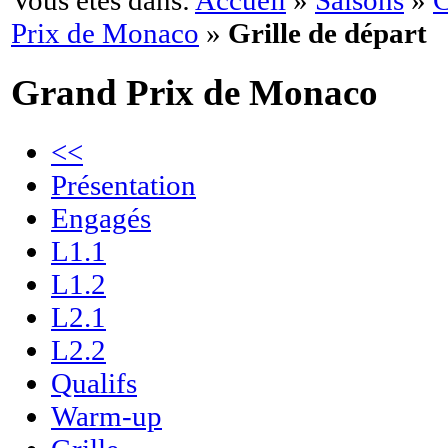
Vous êtes dans:
Accueil
»
Saisons
»
C
Prix de Monaco
»
Grille de départ
Grand Prix de Monaco
<<
Présentation
Engagés
L1.1
L1.2
L2.1
L2.2
Qualifs
Warm-up