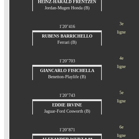
HEINZ-HARALD FRENTZEN
Jordan-Mugen Honda (B)
3e
1'20"416
ligne
RUBENS BARRICHELLO
Ferrari (B)
4e
1'20"703
ligne
GIANCARLO FISICHELLA
Benetton-Playlife (B)
5e
1'20"743
ligne
EDDIE IRVINE
Jaguar-Ford Cosworth (B)
6e
1'20"871
ligne