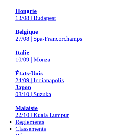
Hongrie
13/08 | Budapest
Belgique
27/08 | Spa-Francorchamps
Italie
10/09 | Monza
États-Unis
24/09 | Indianapolis
Japon
08/10 | Suzuka
Malaisie
22/10 | Kuala Lumpur
Règlements
Classements