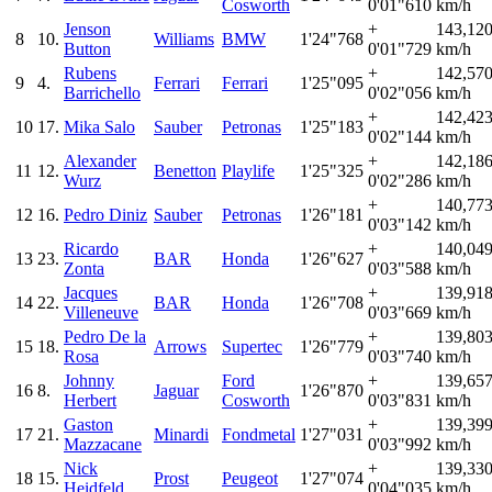
Cosworth
0'01"610
km/h
Jenson
+
143,12
8
10.
Williams
BMW
1'24"768
Button
0'01"729
km/h
Rubens
+
142,57
9
4.
Ferrari
Ferrari
1'25"095
Barrichello
0'02"056
km/h
+
142,42
10
17.
Mika Salo
Sauber
Petronas
1'25"183
0'02"144
km/h
Alexander
+
142,18
11
12.
Benetton
Playlife
1'25"325
Wurz
0'02"286
km/h
+
140,77
12
16.
Pedro Diniz
Sauber
Petronas
1'26"181
0'03"142
km/h
Ricardo
+
140,04
13
23.
BAR
Honda
1'26"627
Zonta
0'03"588
km/h
Jacques
+
139,91
14
22.
BAR
Honda
1'26"708
Villeneuve
0'03"669
km/h
Pedro De la
+
139,80
15
18.
Arrows
Supertec
1'26"779
Rosa
0'03"740
km/h
Johnny
Ford
+
139,65
16
8.
Jaguar
1'26"870
Herbert
Cosworth
0'03"831
km/h
Gaston
+
139,39
17
21.
Minardi
Fondmetal
1'27"031
Mazzacane
0'03"992
km/h
Nick
+
139,33
18
15.
Prost
Peugeot
1'27"074
Heidfeld
0'04"035
km/h