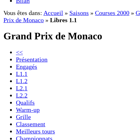
Bilan
Vous êtes dans:
Accueil
»
Saisons
»
Courses 2000
»
G
Prix de Monaco
»
Libres 1.1
Grand Prix de Monaco
<<
Présentation
Engagés
L1.1
L1.2
L2.1
L2.2
Qualifs
Warm-up
Grille
Classement
Meilleurs tours
Championnats