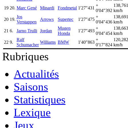
+
138,76
19
20.
Marc Gené
Minardi
Fondmetal
1'27"431
0'04"392
km/h
Jos
+
138,69
20
19.
Arrows
Supertec
1'27"475
Verstappen
0'04"436
km/h
Mugen
+
138,66
21
6.
Jarno Trulli
Jordan
1'27"493
Honda
0'04"454
km/h
Ralf
+
120,28
22
9.
Williams
BMW
1'40"863
Schumacher
0'17"824
km/h
Rubriques
Actualités
Saisons
Statistiques
Lexique
Jeux