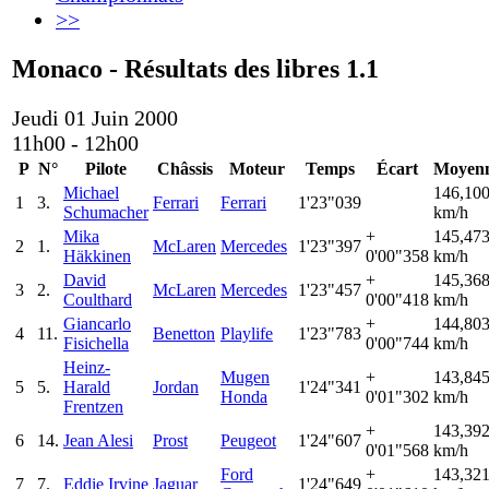
>>
Monaco - Résultats des libres 1.1
Jeudi 01 Juin 2000
11h00 - 12h00
P
N°
Pilote
Châssis
Moteur
Temps
Écart
Moyen
Michael
146,10
1
3.
Ferrari
Ferrari
1'23"039
Schumacher
km/h
Mika
+
145,47
2
1.
McLaren
Mercedes
1'23"397
Häkkinen
0'00"358
km/h
David
+
145,36
3
2.
McLaren
Mercedes
1'23"457
Coulthard
0'00"418
km/h
Giancarlo
+
144,80
4
11.
Benetton
Playlife
1'23"783
Fisichella
0'00"744
km/h
Heinz-
Mugen
+
143,84
5
5.
Harald
Jordan
1'24"341
Honda
0'01"302
km/h
Frentzen
+
143,39
6
14.
Jean Alesi
Prost
Peugeot
1'24"607
0'01"568
km/h
Ford
+
143,32
7
7.
Eddie Irvine
Jaguar
1'24"649