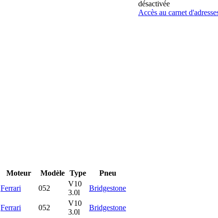
désactivée
Accès au carnet d'adresse
Moteur
Modèle
Type
Pneu
V10
Ferrari
052
Bridgestone
3.0l
V10
Ferrari
052
Bridgestone
3.0l