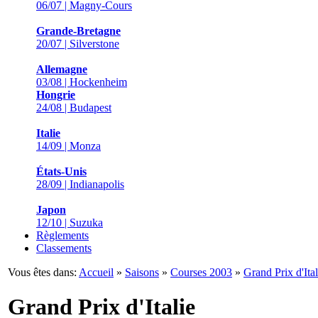
06/07 | Magny-Cours
Grande-Bretagne
20/07 | Silverstone
Allemagne
03/08 | Hockenheim
Hongrie
24/08 | Budapest
Italie
14/09 | Monza
États-Unis
28/09 | Indianapolis
Japon
12/10 | Suzuka
Règlements
Classements
Vous êtes dans:
Accueil
»
Saisons
»
Courses 2003
»
Grand Prix d'Ital
Grand Prix d'Italie