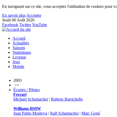
En naviguant sur ce site, vous acceptez l'utilisation de cookies pour vo
En savoir plus
Accepter
Jeudi 06 Août 2026
Facebook
Twitter
YouTube
Accueil
Actualités
Saisons
Statistiques
Lexique
Jeux
Mobile
2003
>>
Écuries / Pilotes
Ferrari
Michael Schumacher
|
Rubens Barrichello
Williams-BMW
Juan Pablo Montoya
|
Ralf Schumacher
|
Marc Gené