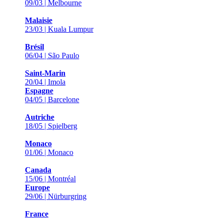
09/03 | Melbourne
Malaisie
23/03 | Kuala Lumpur
Brésil
06/04 | São Paulo
Saint-Marin
20/04 | Imola
Espagne
04/05 | Barcelone
Autriche
18/05 | Spielberg
Monaco
01/06 | Monaco
Canada
15/06 | Montréal
Europe
29/06 | Nürburgring
France