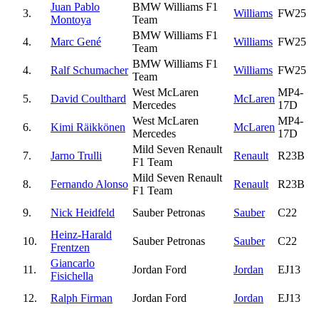
Juan Pablo
BMW Williams F1
3.
Williams
FW25
Montoya
Team
BMW Williams F1
4.
Marc Gené
Williams
FW25
Team
BMW Williams F1
4.
Ralf Schumacher
Williams
FW25
Team
West McLaren
MP4-
5.
David Coulthard
McLaren
Mercedes
17D
West McLaren
MP4-
6.
Kimi Räikkönen
McLaren
Mercedes
17D
Mild Seven Renault
7.
Jarno Trulli
Renault
R23B
F1 Team
Mild Seven Renault
8.
Fernando Alonso
Renault
R23B
F1 Team
9.
Nick Heidfeld
Sauber Petronas
Sauber
C22
Heinz-Harald
10.
Sauber Petronas
Sauber
C22
Frentzen
Giancarlo
11.
Jordan Ford
Jordan
EJ13
Fisichella
12.
Ralph Firman
Jordan Ford
Jordan
EJ13