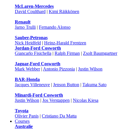
McLaren-Mercedes
David Coulthard
|
Kimi Räikkönen
Renault
Jarno Trulli
|
Fernando Alonso
Sauber-Petronas
Nick Heidfeld
|
Heinz-Harald Frentzen
Jordan-Ford Cosworth
Giancarlo Fisichella
|
Ralph Firman
|
Zsolt Baumgartner
Jaguar-Ford Cosworth
Mark Webber
|
Antonio Pizzonia
|
Justin Wilson
BAR-Honda
Jacques Villeneuve
|
Jenson Button
|
Takuma Sato
Minardi-Ford Cosworth
Justin Wilson
|
Jos Verstappen
|
Nicolas Kiesa
Toyota
Olivier Panis
|
Cristiano Da Matta
Courses
Australie