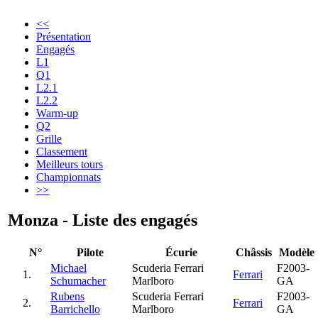
<<
Présentation
Engagés
L1
Q1
L2.1
L2.2
Warm-up
Q2
Grille
Classement
Meilleurs tours
Championnats
>>
Monza - Liste des engagés
N°
Pilote
Écurie
Châssis
Modèle
Michael
Scuderia Ferrari
F2003-
1.
Ferrari
Schumacher
Marlboro
GA
Rubens
Scuderia Ferrari
F2003-
2.
Ferrari
Barrichello
Marlboro
GA