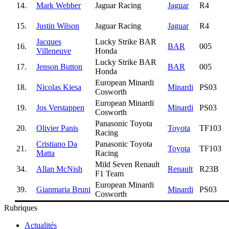
14.
Mark Webber
Jaguar Racing
Jaguar
R4
15.
Justin Wilson
Jaguar Racing
Jaguar
R4
Jacques
Lucky Strike BAR
16.
BAR
005
Villeneuve
Honda
Lucky Strike BAR
17.
Jenson Button
BAR
005
Honda
European Minardi
18.
Nicolas Kiesa
Minardi
PS03
Cosworth
European Minardi
19.
Jos Verstappen
Minardi
PS03
Cosworth
Panasonic Toyota
20.
Olivier Panis
Toyota
TF103
Racing
Cristiano Da
Panasonic Toyota
21.
Toyota
TF103
Matta
Racing
Mild Seven Renault
34.
Allan McNish
Renault
R23B
F1 Team
European Minardi
39.
Gianmaria Bruni
Minardi
PS03
Cosworth
Rubriques
Actualités