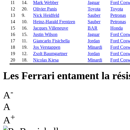
11
14.
Mark Webber
Jaguar
Ford Cosw
12
20.
Olivier Panis
Toyota
Toyota
13
9.
Nick Heidfeld
Sauber
Petronas
14
10.
Heinz-Harald Frentzen
Sauber
Petronas
15
16.
Jacques Villeneuve
BAR
Honda
16
15.
Justin Wilson
Jaguar
Ford Cosw
17
11.
Giancarlo Fisichella
Jordan
Ford Cosw
18
19.
Jos Verstappen
Minardi
Ford Cosw
19
12.
Zsolt Baumgartner
Jordan
Ford Cosw
20
18.
Nicolas Kiesa
Minardi
Ford Cosw
Les Ferrari entament la rési
-
A
A
+
A