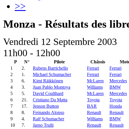
>>
Monza - Résultats des libr
Vendredi 12 Septembre 2003
11h00 - 12h00
P
N°
Pilote
Châssis
Mot
1
2.
Rubens Barrichello
Ferrari
Ferrari
2
1.
Michael Schumacher
Ferrari
Ferrari
3
6.
Kimi Räikkönen
McLaren
Mercedes
4
3.
Juan Pablo Montoya
Williams
BMW
5
5.
David Coulthard
McLaren
Mercedes
6
21.
Cristiano Da Matta
Toyota
Toyota
7
17.
Jenson Button
BAR
Honda
8
8.
Fernando Alonso
Renault
Renault
9
4.
Ralf Schumacher
Williams
BMW
10
7.
Jarno Trulli
Renault
Renault