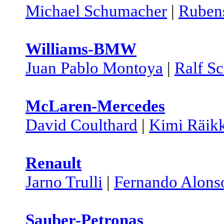
Michael Schumacher
|
Rubens
Williams-BMW
Juan Pablo Montoya
|
Ralf S
McLaren-Mercedes
David Coulthard
|
Kimi Räik
Renault
Jarno Trulli
|
Fernando Alons
Sauber-Petronas