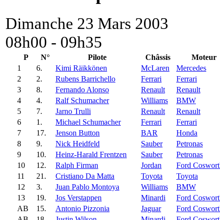
Dimanche 23 Mars 2003
08h00 - 09h35
P
N°
Pilote
Châssis
Moteur
1
6.
Kimi Räikkönen
McLaren
Mercedes
2
2.
Rubens Barrichello
Ferrari
Ferrari
3
8.
Fernando Alonso
Renault
Renault
4
4.
Ralf Schumacher
Williams
BMW
5
7.
Jarno Trulli
Renault
Renault
6
1.
Michael Schumacher
Ferrari
Ferrari
7
17.
Jenson Button
BAR
Honda
8
9.
Nick Heidfeld
Sauber
Petronas
9
10.
Heinz-Harald Frentzen
Sauber
Petronas
10
12.
Ralph Firman
Jordan
Ford Coswort
11
21.
Cristiano Da Matta
Toyota
Toyota
12
3.
Juan Pablo Montoya
Williams
BMW
13
19.
Jos Verstappen
Minardi
Ford Coswort
AB
15.
Antonio Pizzonia
Jaguar
Ford Coswort
AB
18.
Justin Wilson
Minardi
Ford Coswort