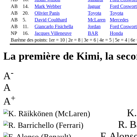
AB
14.
Mark Webber
Jaguar
Ford Coswort
AB
20.
Olivier Panis
Toyota
Toyota
AB
5.
David Coulthard
McLaren
Mercedes
AB
11.
Giancarlo Fisichella
Jordan
Ford Coswort
NP
16.
Jacques Villeneuve
BAR
Honda
Barème des points: 1er = 10 | 2e = 8 | 3e = 6 | 4e = 5 | 5e = 4 | 6e 
La première de Kimi, la se
-
A
A
+
A
K.
R. B
F. Alons