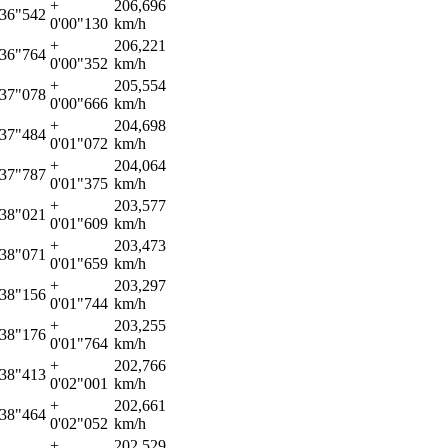
+
206,696
'36"542
0'00"130
km/h
+
206,221
'36"764
0'00"352
km/h
+
205,554
'37"078
0'00"666
km/h
+
204,698
'37"484
0'01"072
km/h
+
204,064
'37"787
0'01"375
km/h
+
203,577
'38"021
0'01"609
km/h
+
203,473
'38"071
0'01"659
km/h
+
203,297
'38"156
0'01"744
km/h
+
203,255
'38"176
0'01"764
km/h
+
202,766
'38"413
0'02"001
km/h
+
202,661
'38"464
0'02"052
km/h
+
202,529