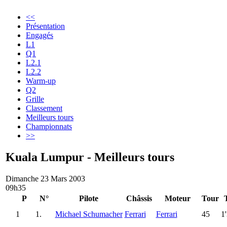
<<
Présentation
Engagés
L1
Q1
L2.1
L2.2
Warm-up
Q2
Grille
Classement
Meilleurs tours
Championnats
>>
Kuala Lumpur - Meilleurs tours
Dimanche 23 Mars 2003
09h35
P
N°
Pilote
Châssis
Moteur
Tour
1
1.
Michael Schumacher
Ferrari
Ferrari
45
1