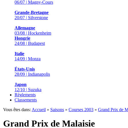
06/07 | Magny-Cours
Grande-Bretagne
20/07 | Silverstone
Allemagne
03/08 | Hockenheim
Hongrie
24/08 | Budapest
Italie
14/09 | Monza
États-Unis
28/09 | Indianapolis
Japon
12/10 | Suzuka
Règlements
Classements
Vous êtes dans:
Accueil
»
Saisons
»
Courses 2003
»
Grand Prix de M
Grand Prix de Malaisie