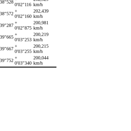
'38"528
0'02"116
km/h
+
202,439
'38"572
0'02"160
km/h
+
200,981
'39"287
0'02"875
km/h
+
200,219
'39"665
0'03"253
km/h
+
200,215
'39"667
0'03"255
km/h
+
200,044
'39"752
0'03"340
km/h