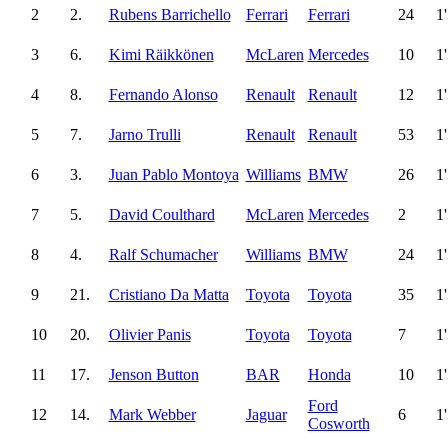
2
2.
Rubens Barrichello
Ferrari
Ferrari
24
1
3
6.
Kimi Räikkönen
McLaren
Mercedes
10
1
4
8.
Fernando Alonso
Renault
Renault
12
1
5
7.
Jarno Trulli
Renault
Renault
53
1
6
3.
Juan Pablo Montoya
Williams
BMW
26
1
7
5.
David Coulthard
McLaren
Mercedes
2
1
8
4.
Ralf Schumacher
Williams
BMW
24
1
9
21.
Cristiano Da Matta
Toyota
Toyota
35
1
10
20.
Olivier Panis
Toyota
Toyota
7
1
11
17.
Jenson Button
BAR
Honda
10
1
Ford
12
14.
Mark Webber
Jaguar
6
1
Cosworth