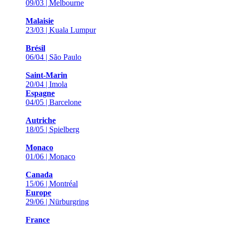
09/03 | Melbourne
Malaisie
23/03 | Kuala Lumpur
Brésil
06/04 | São Paulo
Saint-Marin
20/04 | Imola
Espagne
04/05 | Barcelone
Autriche
18/05 | Spielberg
Monaco
01/06 | Monaco
Canada
15/06 | Montréal
Europe
29/06 | Nürburgring
France