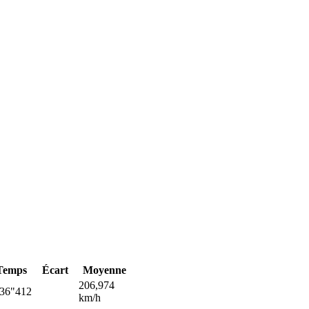
Temps
Écart
Moyenne
206,974
'36"412
km/h