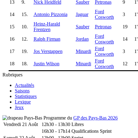
13
9.
Nick Heidfeld
Sauber
Petronas
9
1
Ford
14
15.
Antonio Pizzonia
Jaguar
3
1
Cosworth
Heinz-Harald
15
10.
Sauber
Petronas
19
1
Frentzen
Ford
16
12.
Ralph Firman
Jordan
14
1
Cosworth
Ford
17
19.
Jos Verstappen
Minardi
3
1
Cosworth
Ford
18
18.
Justin Wilson
Minardi
12
1
Cosworth
Rubriques
Actualités
Saisons
Statistiques
Lexique
Jeux
Programme du
GP des Pays-Bas 2026
Vendredi 21 Août
12h30 - 13h30
Libres
16h30 - 17h14
Qualifications Sprint
Samedi 22 Août
12h00 - 13h00
Sprint