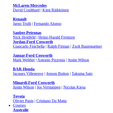
McLaren-Mercedes
David Coulthard
|
Kimi Räikkönen
Renault
Jarno Trulli
|
Fernando Alonso
Sauber-Petronas
Nick Heidfeld
|
Heinz-Harald Frentzen
Jordan-Ford Cosworth
Giancarlo Fisichella
|
Ralph Firman
|
Zsolt Baumgartner
Jaguar-Ford Cosworth
Mark Webber
|
Antonio Pizzonia
|
Justin Wilson
BAR-Honda
Jacques Villeneuve
|
Jenson Button
|
Takuma Sato
Minardi-Ford Cosworth
Justin Wilson
|
Jos Verstappen
|
Nicolas Kiesa
Toyota
Olivier Panis
|
Cristiano Da Matta
Courses
Australie