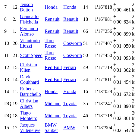
Jenson
+
2
7
12.
Honda
Honda
14
1'16"818
Button
0'00"461
k
Giancarlo
+
2
8
2.
Renault
Renault
18
1'16"981
Fisichella
0'00"624
k
Fernando
+
2
9
1.
Renault
Renault
66
1'17"256
Alonso
0'00"899
k
Vitantonio
Toro
+
2
10
20.
Cosworth
51
1'17"407
Liuzzi
Rosso
0'01"050
k
Toro
+
2
11
21.
Scott Speed
Cosworth
50
1'17"450
Rosso
0'01"093
k
Christian
+
2
12
15.
Red Bull
Ferrari
49
1'17"719
Klien
0'01"362
k
David
+
2
13
14.
Red Bull
Ferrari
24
1'17"811
Coulthard
0'01"454
k
Rubens
+
2
14
11.
Honda
Honda
16
1'18"029
Barrichello
0'01"672
k
Christijan
+
2
DQ
19.
Midland
Toyota
35
1'18"247
Albers
0'01"890
k
Tiago
+
2
DQ
18.
Midland
Toyota
46
1'18"718
Monteiro
0'02"361
k
Jacques
BMW
+
2
15
17.
BMW
29
1'18"904
Villeneuve
Sauber
0'02"547
k