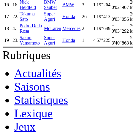
Nick
BMW
+
2
16
16.
BMW
3
1'19"264
Heidfeld
Sauber
0'02"907
k
Takuma
Super
+
2
17
22.
Honda
26
1'19"413
Sato
Aguri
0'03"056
k
Pedro De la
+
2
18
4.
McLaren
Mercedes
2
1'19"649
Rosa
0'03"292
k
Sakon
Super
+
5
19
23.
Honda
1
4'57"225
Yamamoto
Aguri
3'40"868
k
Rubriques
Actualités
Saisons
Statistiques
Lexique
Jeux