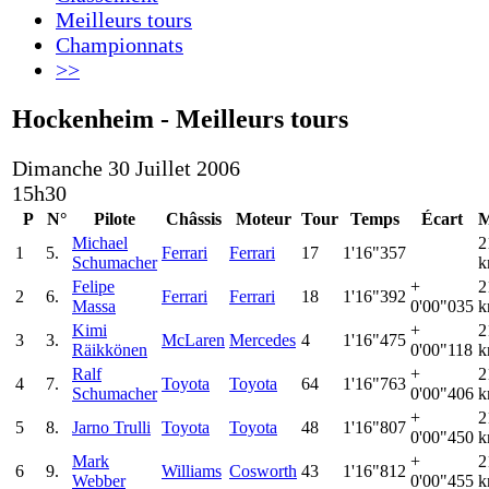
Meilleurs tours
Championnats
>>
Hockenheim - Meilleurs tours
Dimanche 30 Juillet 2006
15h30
P
N°
Pilote
Châssis
Moteur
Tour
Temps
Écart
M
Michael
2
1
5.
Ferrari
Ferrari
17
1'16"357
Schumacher
k
Felipe
+
2
2
6.
Ferrari
Ferrari
18
1'16"392
Massa
0'00"035
k
Kimi
+
2
3
3.
McLaren
Mercedes
4
1'16"475
Räikkönen
0'00"118
k
Ralf
+
2
4
7.
Toyota
Toyota
64
1'16"763
Schumacher
0'00"406
k
+
2
5
8.
Jarno Trulli
Toyota
Toyota
48
1'16"807
0'00"450
k
Mark
+
2
6
9.
Williams
Cosworth
43
1'16"812
Webber
0'00"455
k