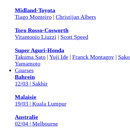
Midland-Toyota
Tiago Monteiro
|
Christijan Albers
Toro Rosso-Cosworth
Vitantonio Liuzzi
|
Scott Speed
Super Aguri-Honda
Takuma Sato
|
Yuji Ide
|
Franck Montagny
|
Sako
Yamamoto
Courses
Bahreïn
12/03 | Sakhir
Malaisie
19/03 | Kuala Lumpur
Australie
02/04 | Melbourne