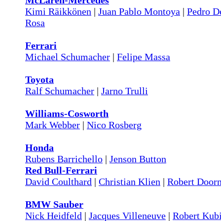
McLaren-Mercedes
Kimi Räikkönen
|
Juan Pablo Montoya
|
Pedro D
Rosa
Ferrari
Michael Schumacher
|
Felipe Massa
Toyota
Ralf Schumacher
|
Jarno Trulli
Williams-Cosworth
Mark Webber
|
Nico Rosberg
Honda
Rubens Barrichello
|
Jenson Button
Red Bull-Ferrari
David Coulthard
|
Christian Klien
|
Robert Door
BMW Sauber
Nick Heidfeld
|
Jacques Villeneuve
|
Robert Kub