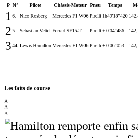
P
N°
Pilote
Châssis-Moteur
Pneu
Temps
M
1
6.
Nico Rosberg
Mercedes F1 W06
Pirelli
1h49'18"420
142,
2
5.
Sebastian Vettel
Ferrari SF15-T
Pirelli
+ 0'04"486
142,
3
44.
Lewis Hamilton
Mercedes F1 W06
Pirelli
+ 0'06"053
142,
Les faits de course
-
A
A
+
A