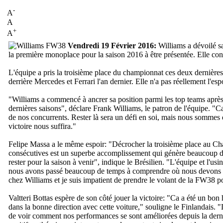
-
A
A
+
A
Vendredi 19 Février 2016:
Williams a dévoilé s
la première monoplace pour la saison 2016 à être présentée. Elle conse
L'équipe a pris la troisième place du championnat ces deux dernières
derrière Mercedes et Ferrari l'an dernier. Elle n'a pas réellement l'esp
"
Williams a commencé à ancrer sa position parmi les top teams après
dernières saisons
", déclare Frank Williams, le patron de l'équipe. "
Ca
de nos concurrents. Rester là sera un défi en soi, mais nous sommes 
victoire nous suffira.
"
Felipe Massa a le même espoir: "
Décrocher la troisième place au C
consécutives est un superbe accomplissement qui génère beaucoup d'att
rester pour la saison à venir
", indique le Brésilien. "
L'équipe et l'usi
nous avons passé beaucoup de temps à comprendre où nous devons pr
chez Williams et je suis impatient de prendre le volant de la FW38 p
Valtteri Bottas espère de son côté jouer la victoire: "
Ca a été un bon h
dans la bonne direction avec cette voiture,
" souligne le Finlandais. "
de voir comment nos performances se sont améliorées depuis la der