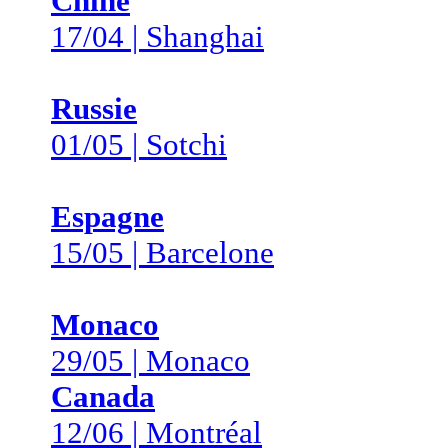
Chine
17/04 | Shanghai
Russie
01/05 | Sotchi
Espagne
15/05 | Barcelone
Monaco
29/05 | Monaco
Canada
12/06 | Montréal