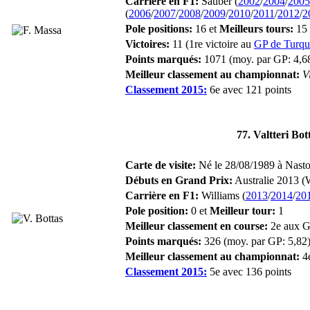
Carrière en F1:
Sauber (
2002
/
2004
/
2005
(
2006
/
2007
/
2008
/
2009
/
2010
/
2011
/
2012
/
2
Pole positions:
16 et
Meilleurs tours:
15
Victoires:
11 (1re victoire au
GP de Turqu
Points marqués:
1071 (moy. par GP: 4,6
Meilleur classement au championnat:
V
Classement 2015:
6e avec 121 points
77. Valtteri Bot
Carte de visite:
Né le 28/08/1989 à Nastol
Débuts en Grand Prix:
Australie 2013 (W
Carrière en F1:
Williams (
2013
/
2014
/
20
Pole position:
0 et
Meilleur tour:
1
Meilleur classement en course:
2e aux 
Points marqués:
326 (moy. par GP: 5,82
Meilleur classement au championnat:
4e
Classement 2015:
5e avec 136 points