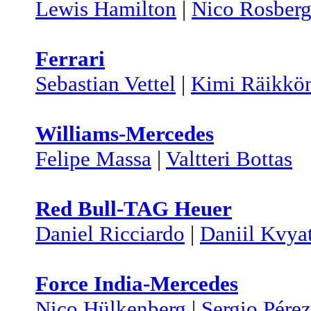
Lewis Hamilton
|
Nico Rosber
Ferrari
Sebastian Vettel
|
Kimi Räikkö
Williams-Mercedes
Felipe Massa
|
Valtteri Bottas
Red Bull-TAG Heuer
Daniel Ricciardo
|
Daniil Kvya
Force India-Mercedes
Nico Hülkenberg
|
Sergio Pérez