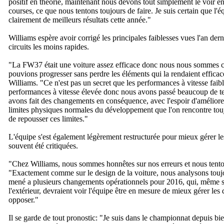
positif en théorie, maintenant nous devons tout simplement le voir en
courses, ce que nous tentons toujours de faire. Je suis certain que l'
clairement de meilleurs résultats cette année.
"
Williams espère avoir corrigé les principales faiblesses vues l'an derni
circuits les moins rapides.
"
La FW37 était une voiture assez efficace donc nous nous sommes 
pouvions progresser sans perdre les éléments qui la rendaient efficac
Williams. "
Ce n'est pas un secret que les performances à vitesse faib
performances à vitesse élevée donc nous avons passé beaucoup de tem
avons fait des changements en conséquence, avec l'espoir d'améliorer
limites physiques normales du développement que l'on rencontre toujo
de repousser ces limites.
"
L'équipe s'est également légèrement restructurée pour mieux gérer les s
souvent été critiquées.
"
Chez Williams, nous sommes honnêtes sur nos erreurs et nous tento
"
Exactement comme sur le design de la voiture, nous analysons toujour
mené a plusieurs changements opérationnels pour 2016, qui, même s'i
l'extérieur, devraient voir l'équipe être en mesure de mieux gérer les 
opposer.
"
Il se garde de tout pronostic: "
Je suis dans le championnat depuis bi