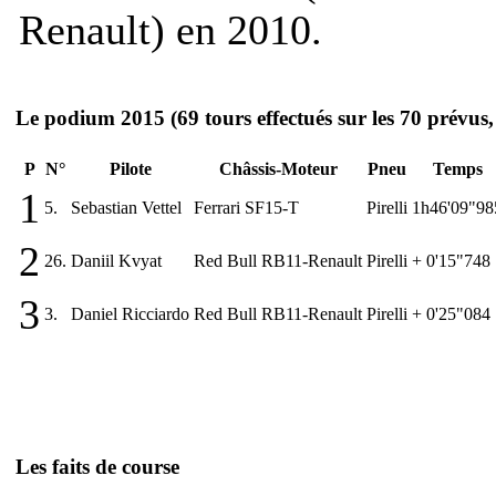
Renault) en 2010.
Le podium 2015
(69 tours effectués sur les 70 prévus
P
N°
Pilote
Châssis-Moteur
Pneu
Temps
1
5.
Sebastian Vettel
Ferrari SF15-T
Pirelli
1h46'09"98
2
26.
Daniil Kvyat
Red Bull RB11-Renault
Pirelli
+ 0'15"748
3
3.
Daniel Ricciardo
Red Bull RB11-Renault
Pirelli
+ 0'25"084
Les faits de course